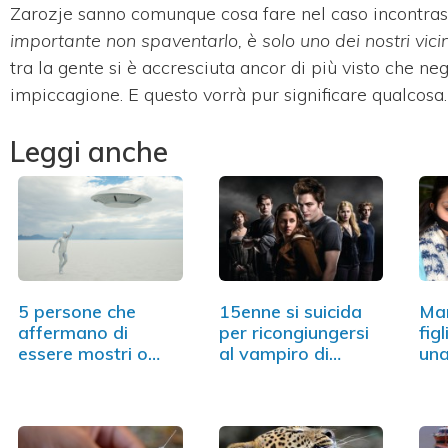
Zarozje sanno comunque cosa fare nel caso incontrass
importante non spaventarlo, è solo uno dei nostri vicin
tra la gente si è accresciuta ancor di più visto che n
impiccagione. E questo vorrà pur significare qualcosa.
Leggi anche
5 persone che
15enne si suicida
Ma
affermano di
per ricongiungersi
fig
essere mostri o
al vampiro di
una
alieni
Twilight