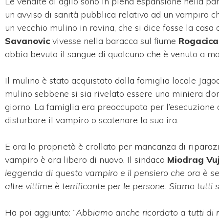
Le vendite di aglio sono in piena espansione nella par
un avviso di sanità pubblica relativo ad un vampiro ch
un vecchio mulino in rovina, che si dice fosse la casa 
Savanovic
vivesse nella baracca sul fiume
Rogacica
abbia bevuto il sangue di qualcuno che è venuto a ma
Il mulino è stato acquistato dalla famiglia locale Ja
mulino sebbene si sia rivelato essere una miniera d’or
giorno. La famiglia era preoccupata per l’esecuzione 
disturbare il vampiro o scatenare la sua ira.
E ora la proprietà è crollato per mancanza di riparazio
vampiro è ora libero di nuovo. Il sindaco
Miodrag Vuj
leggenda di questo vampiro e il pensiero che ora è se
altre vittime è terrificante per le persone. Siamo tutti 
Ha poi aggiunto: “
Abbiamo anche ricordato a tutti di 