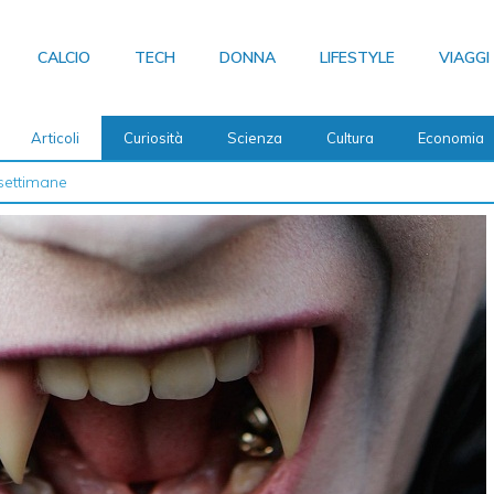
CALCIO
TECH
DONNA
LIFESTYLE
VIAGGI
Articoli
Curiosità
Scienza
Cultura
Economia
 2026