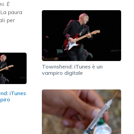
i. È
.
La paura
ali per
Townshend: iTunes è un
vampiro digitale
nd: iTunes
piro