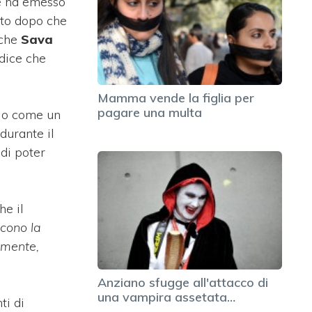
le ha emesso
ato dopo che
 che
Sava
 dice che
Mamma vende la figlia per
pagare una multa
rlo come un
durante il
di poter
he il
scono la
lmente,
Anziano sfugge all'attacco di
una vampira assetata…
ti di