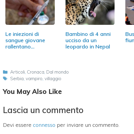
Le iniezioni di
Bambino di 4 anni
Bus
sangue giovane
ucciso da un
fiu
rallentano
leopardo in Nepal
l'invecchiamento
Categorie
Articoli
,
Cronaca
,
Dal mondo
Tag
Serbia
,
vampiro
,
villaggio
You May Also Like
Lascia un commento
Devi essere
connesso
per inviare un commento.