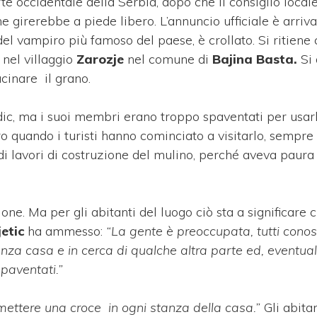
te occidentale della Serbia, dopo che il consiglio loca
e girerebbe a piede libero. L’annuncio ufficiale è arriv
del vampiro più famoso del paese, è crollato. Si ritiene
nel villaggio
Zarozje
nel comune di
Bajina Basta.
Si
cinare il grano.
godic, ma i suoi membri erano troppo spaventati per usa
o quando i turisti hanno cominciato a visitarlo, sempre 
di lavori di costruzione del mulino, perché aveva paura 
ne. Ma per gli abitanti del luogo ciò sta a significare c
etic
ha ammesso:
“La gente è preoccupata, tutti cono
nza casa e in cerca di qualche altra parte ed, eventua
spaventati.”
mettere una croce in ogni stanza della casa.”
Gli abitan