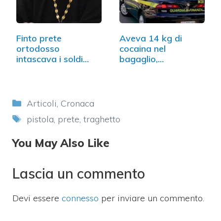
Finto prete
Aveva 14 kg di
ortodosso
cocaina nel
intascava i soldi…
bagaglio,
arrestata…
Categorie
Articoli
,
Cronaca
Tag
pistola
,
prete
,
traghetto
You May Also Like
Lascia un commento
Devi essere
connesso
per inviare un commento.