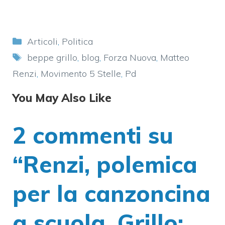
Categorie
Articoli
,
Politica
Tag
beppe grillo
,
blog
,
Forza Nuova
,
Matteo
Renzi
,
Movimento 5 Stelle
,
Pd
You May Also Like
2 commenti su
“Renzi, polemica
per la canzoncina
a scuola. Grillo: