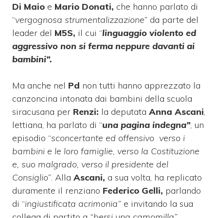
Di Maio
e
Mario Donati,
che hanno parlato di
“
vergognosa strumentalizzazione”
da parte del
leader del
M5S,
il cui “
linguaggio violento ed
aggressivo non si ferma neppure davanti ai
bambini”.
Ma anche nel
Pd
non tutti hanno apprezzato la
canzoncina intonata dai bambini della scuola
siracusana per
Renzi:
la deputata
Anna Ascani
,
lettiana, ha parlato di “
una pagina indegna”
, un
episodio “
sconcertante ed offensivo verso i
bambini e le loro famiglie, verso la Costituzione
e, suo malgrado, verso il presidente del
Consiglio”
. Alla
Ascani,
a sua volta, ha replicato
duramente il renziano
Federico Gelli,
parlando
di “
ingiustificata acrimonia”
e invitando la sua
collega di partito a
“bersi una camomilla”
.