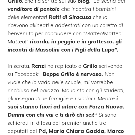
Grillo
, che ha scritto sul suo
blog
: “
La scena del
venditore di pentole
che incontra i bambini
delle elementari
Raiti di Siracusa
che lo
ricevono allineati e addestrati con un coretto di
benvenuto per concludere con “Matteo!Matteo!
Matteo!”
ricorda, in peggio e in grottesco, gli
incontri di Mussolini con i Figli della Lupa”
.
In serata,
Renzi
ha replicato a
Grillo
scrivendo
su Facebook: “
Beppe Grillo è nervoso.
Non
vuole che io vada nelle scuole, mi vorrebbe
rinchiuso nel palazzo. Ma io sto con gli studenti,
gli insegnanti, le famiglie e i sindaci. Mentre
i
suoi stanno fuori ad urlare con Forza Nuova.
Dimmi con chi vai e ti dirò chi sei!
“
Si sono
schierati in difesa del premier anche tre
deputati del
Pd, Maria Chiara Gadda, Marco