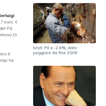
ierluigi
7 euro. Il
del Pd,
ntonio Di
Istat: Pil a -2,6%, dato
peggiore da fine 2009
vero é
ampi ha