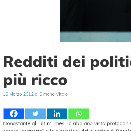
Redditi dei polit
più ricco
19 Marzo 2012
di
Simona Vitale
Nonostante gli ultimi mesi lo abbiano visto protagonis