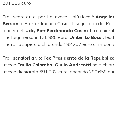
201.115 euro.
Tra i segretari di partito invece il più ricco è
Angelino
Bersani
e Pierferdinando Casini. Il segretario del Pdl
leader dell’
Udc, Pier Ferdinando Casini
, ha dichiar
Pierluigi Bersani, 136.885 euro.
Umberto Bossi,
lead
Pietro, lo supera dichiarando 182.207 euro di imponib
Tra i senatori a vita l’
ex Presidente della Repubblic
invece
Emilio Colombo.
Giulio Andreotti
ha dichiar
invece dichiarato 691.832 euro, pagando 290.658 euro