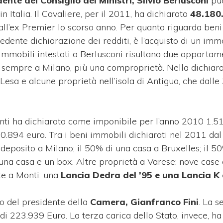
ente del Consiglio dei Ministri, Silvio Berlusconi
pu
in Italia. Il Cavaliere, per il 2011, ha dichiarato
48.180.
 dall’ex Premier lo scorso anno. Per quanto riguarda ben
ecedente dichiarazione dei redditi, è l’acquisto di un imm
immobili intestati a Berlusconi risultano due appartame
i sempre a Milano, più una comproprietà. Nella dichiar
 Lesa e alcune proprietà nell’isola di Antigua, che dall
onti ha dichiarato come imponibile per l’anno 2010 1.5
0.894 euro. Tra i beni immobili dichiarati nel 2011 da
 deposito a Milano; il 50% di una casa a Bruxelles; il 5
na casa e un box. Altre proprietà a Varese: nove case 
ate a Monti: una
Lancia Dedra del ’95 e una Lancia K 
co del presidente della
Camera, Gianfranco Fini
. La 
di 223.939 Euro. La terza carica dello Stato, invece, ha