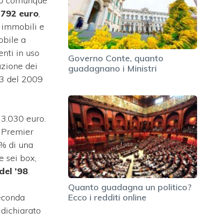
ò comunque
792 euro
,
i immobili e
obile a
nti in uso
Governo Conte, quanto
azione dei
guadagnano i Ministri
e 3 del 2009
13.030 euro.
l Premier
0% di una
e sei box,
del ’98
.
Quanto guadagna un politico?
seconda
Ecco i redditi online
 dichiarato