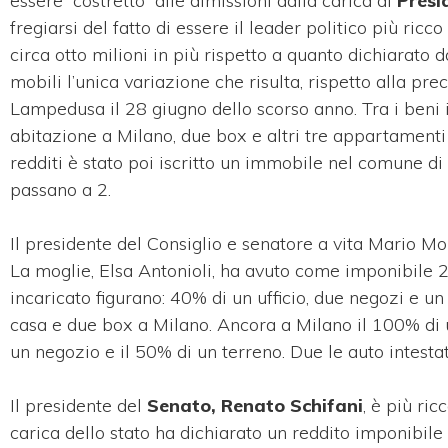
essere “costretto” alle dimissioni dalla carica di
Presid
fregiarsi del fatto di essere il leader politico più ricco 
circa otto milioni in più rispetto a quanto dichiarato
mobili l’unica variazione che risulta, rispetto alla pr
Lampedusa il 28 giugno dello scorso anno. Tra i beni 
abitazione a Milano, due box e altri tre appartament
redditi è stato poi iscritto un immobile nel comune di
passano a 2.
Il presidente del Consiglio e senatore a vita Mario M
La moglie, Elsa Antonioli, ha avuto come imponibile 2
incaricato figurano: 40% di un ufficio, due negozi e un
casa e due box a Milano. Ancora a Milano il 100% di u
un negozio e il 50% di un terreno. Due le auto intest
Il presidente del
Senato, Renato Schifani
, è più ric
carica dello stato ha dichiarato un reddito imponibile 