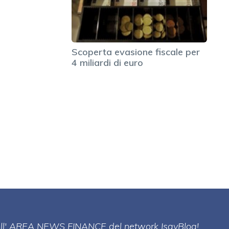
Scoperta evasione fiscale per
4 miliardi di euro
 dell' AREA NEWS FINANCE del network IsayBlog!