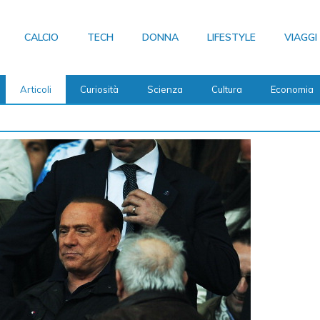
CALCIO
TECH
DONNA
LIFESTYLE
VIAGGI
Articoli
Curiosità
Scienza
Cultura
Economia
settimane