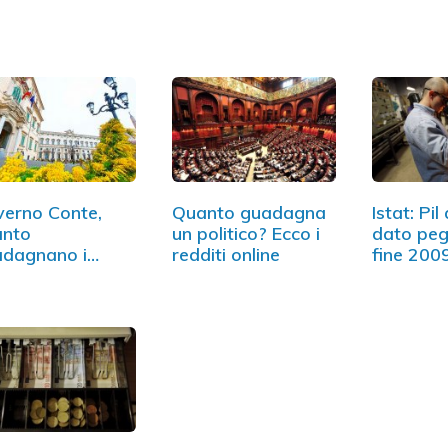
erno Conte,
Quanto guadagna
Istat: Pil
anto
un politico? Ecco i
dato peg
adagnano i
redditi online
fine 200
istri