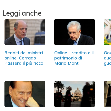
Leggi anche
Redditi dei ministri
Online il reddito e il
Gov
online: Corrado
patrimonio di
qu
Passera il più ricco
Mario Monti
gu
Min