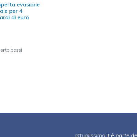
perta evasione
cale per 4
iardi di euro
erto bossi
attualissimo.it è parte