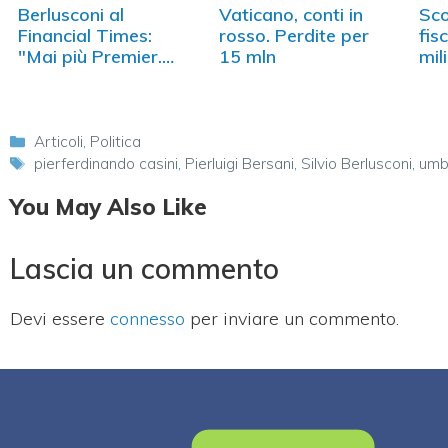
Berlusconi al
Vaticano, conti in
Sco
Financial Times:
rosso. Perdite per
fis
"Mai più Premier.
15 mln
mil
Il…
Categorie
Articoli
,
Politica
Tag
pierferdinando casini
,
Pierluigi Bersani
,
Silvio Berlusconi
,
umb
You May Also Like
Lascia un commento
Devi essere
connesso
per inviare un commento.