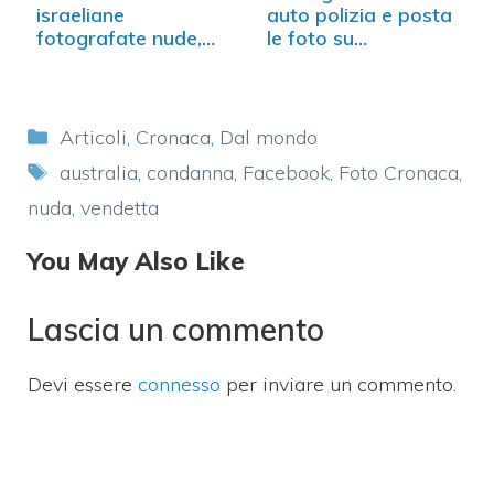
israeliane
auto polizia e posta
fotografate nude,
le foto su…
impazzisce il web
Categorie
Articoli
,
Cronaca
,
Dal mondo
Tag
australia
,
condanna
,
Facebook
,
Foto Cronaca
,
nuda
,
vendetta
You May Also Like
Lascia un commento
Devi essere
connesso
per inviare un commento.