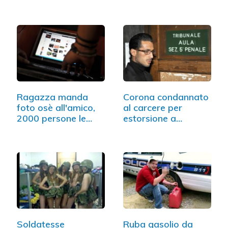
come…
Ragazza manda
Corona condannato
foto osè all'amico,
al carcere per
2000 persone le…
estorsione a
Trezeguet
Soldatesse
Ruba gasolio da