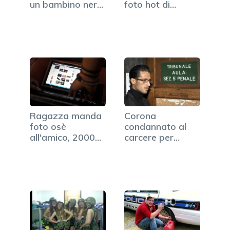
un bambino nero
foto hot di
come…
ragazze, chiesti…
Ragazza manda
Corona
foto osè
condannato al
all'amico, 2000
carcere per
persone le…
estorsione a
Trezeguet