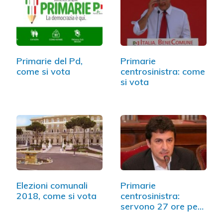
Primarie del Pd,
Primarie
come si vota
centrosinistra: come
si vota
Elezioni comunali
Primarie
2018, come si vota
centrosinistra:
servono 27 ore per
votare