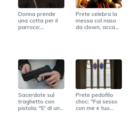
Donna prende
Prete celebra la
una cotta per il
messa col naso
parroco:
da clown, accade
denunciata…
in Messico
Sacerdote sul
Prete pedofilo
traghetto con
choc: "Fai sesso
pistola: "E' di un…
con me e tuo
nonno…