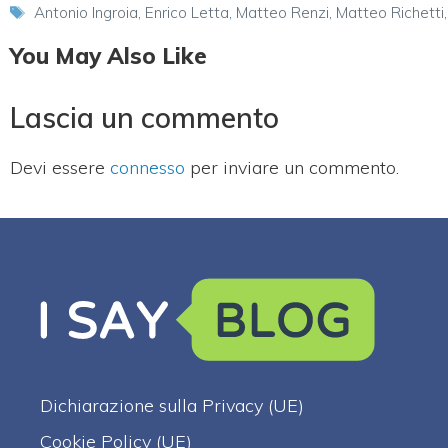
Tag
Antonio Ingroia
,
Enrico Letta
,
Matteo Renzi
,
Matteo Richetti
You May Also Like
Lascia un commento
Devi essere
connesso
per inviare un commento.
Dichiarazione sulla Privacy (UE)
Cookie Policy (UE)