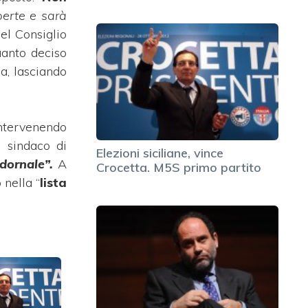
aperte e sarà
el Consiglio
uanto deciso
a, lasciando
intervenendo
 sindaco di
Elezioni siciliane, vince
dornale”.
A
Crocetta. M5S primo partito
 nella “
lista