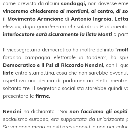
come previsto da alcuni
sondaggi,
non dovesse eme
vinceremo chiederemo ai montiani, al centro, di
so
il
Movimento Arancione
di
Antonio Ingroia, Lett
elezioni, dopo guarderemo al risultato in Parlamento
interlocutore sarà sicuramente la lista Monti
a part
Il vicesegretario democratico ha inoltre definito “
molt
faranno campagna elettorale in tandem
“, ha spi
Democratico e il Psi di Riccardo Nencini,
con il qu
liste
entro stamattina, cosa che non sarebbe avvenu
aspettava una decina di parlamentari eletti, mentre 
soltanto tre. Il segretario socialista starebbe quindi va
presentare le
firme.
Nencini
ha dichiarato: “
Noi
non facciamo gli ospiti
socialismo europeo, era supportata da un’orizzonte po
Se vengono meno questi presupposti, e non per colp