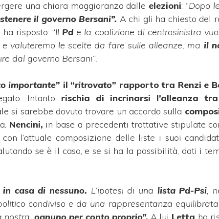
rgere una chiara maggioranza dalle
elezioni
: “
Dopo le
stenere il governo Bersani”.
A chi gli ha chiesto del 
a
ha risposto: “
Il
Pd
e la coalizione di centrosinistra vuo
 e valuteremo le scelte da fare sulle alleanze, ma
il
n
ire dal governo Bersani”.
o importante
” il “
ritrovato
” rapporto tra Renzi e B
egato. Intanto
rischia di incrinarsi l’alleanza tra
ale si sarebbe dovuto trovare un accordo sulla
composi
ta.
Nencini,
in base a precedenti trattative stipulate co
con l’attuale composizione delle liste i suoi candida
lutando se è il caso, e se si ha la possibilità, dati i temp
 in casa di nessuno.
L’ipotesi di una
lista Pd-Psi
, 
litico condiviso e da una rappresentanza equilibrata ne
a nostra,
ognuno per conto proprio”.
A lui
Letta
ha ris