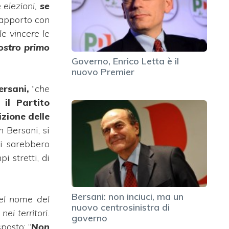
 elezioni,
se
rapporto con
le vincere le
ostro primo
Governo, Enrico Letta è il
nuovo Premier
ersani,
“
che
 il Partito
zione delle
n Bersani, si
ti sarebbero
i stretti, di
Bersani: non inciuci, ma un
nel nome del
nuovo centrosinistra di
i territori.
governo
posto: “
Non