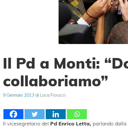
Il Pd a Monti: “D
collaboriamo”
9 Gennaio 2013
di
Luca Fiorucci
Il vicesegretario del
Pd Enrico Letta,
parlando dalla s