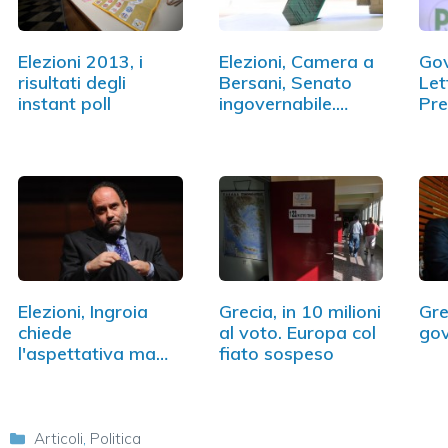
Elezioni 2013, i
Elezioni, Camera a
Gov
risultati degli
Bersani, Senato
Let
instant poll
ingovernabile.…
Pre
Elezioni, Ingroia
Grecia, in 10 milioni
Gre
chiede
al voto. Europa col
gov
l'aspettativa ma
fiato sospeso
dice: "Sto…
Categorie
Articoli
,
Politica