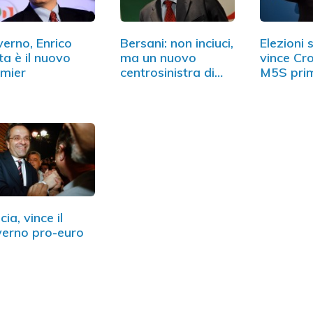
erno, Enrico
Bersani: non inciuci,
Elezioni s
ta è il nuovo
ma un nuovo
vince Cro
mier
centrosinistra di
M5S prim
governo
cia, vince il
erno pro-euro