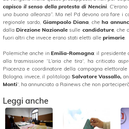
capisco il senso della protesta di Nencini
. C’erano
una buona alleanza”.
Ma nel Pd devono ora fare i co
regionale sardo,
Giampaolo Diana
, che
ha annunc
dalla
Direzione Nazionale
sulle
candidature
, che 
fuori altri che invece erano stati eletti alle
primarie
.
Polemiche anche in
Emilia-Romagna
: il presidente
alla trasmissione “
L’aria che tira
“, ha criticato asp
Piacenza e coordinatore della campagna elettorale
Bologna, invece, il politologo
Salvatore Vassallo,
anc
Monti
“, ha annunciato a Rainews che non parteciperà
Leggi anche