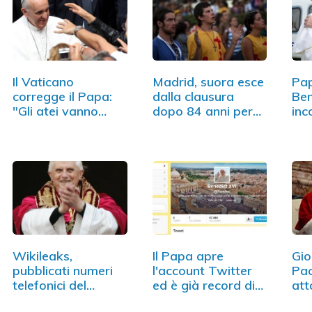
Il Vaticano
Madrid, suora esce
Pap
corregge il Papa:
dalla clausura
Ben
"Gli atei vanno
dopo 84 anni per…
inc
sempre…
Wikileaks,
Il Papa apre
Gio
pubblicati numeri
l'account Twitter
Pac
telefonici del…
ed è già record di
att
followers