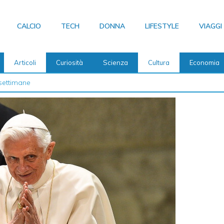
CALCIO
TECH
DONNA
LIFESTYLE
VIAGGI
Articoli
Curiosità
Scienza
Cultura
Economia
 2026