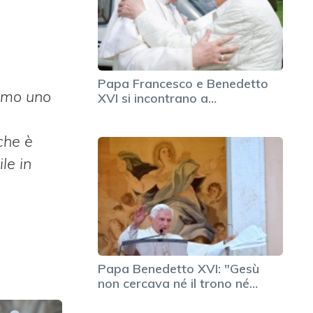
Papa Francesco e Benedetto
amo uno
XVI si incontrano a…
che è
le in
Papa Benedetto XVI: "Gesù
non cercava né il trono né…