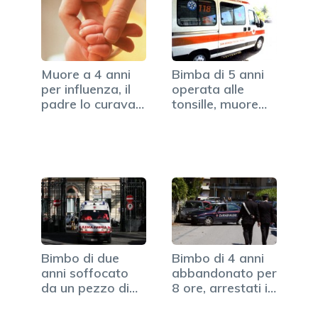
Muore a 4 anni
Bimba di 5 anni
per influenza, il
operata alle
padre lo curava
tonsille, muore
con…
3…
Bimbo di due
Bimbo di 4 anni
anni soffocato
abbandonato per
da un pezzo di
8 ore, arrestati i…
würstel