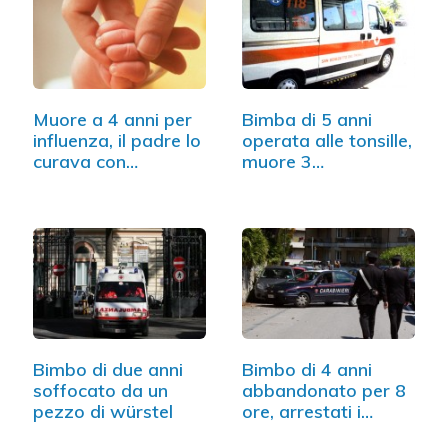
Muore a 4 anni per
Bimba di 5 anni
influenza, il padre lo
operata alle tonsille,
curava con…
muore 3…
Bimbo di due anni
Bimbo di 4 anni
soffocato da un
abbandonato per 8
pezzo di würstel
ore, arrestati i…