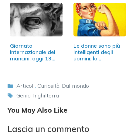
Giornata
Le donne sono più
internazionale dei
intelligenti degli
mancini, oggi 13
uomini: lo…
agosto
Categorie
Articoli
,
Curiosità
,
Dal mondo
Tag
Genio
,
Inghilterra
You May Also Like
Lascia un commento