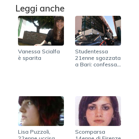
Leggi anche
Vanessa Scialfa
Studentessa
è sparita
21enne sgozzata
a Bari: confessa il
fidanzato
Lisa Puzzoli,
Scomparsa
22enne uccisa
14enne di Firenze