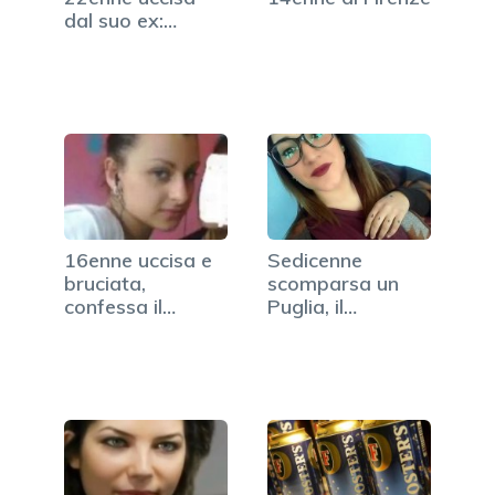
dal suo ex:
l'aveva…
16enne uccisa e
Sedicenne
bruciata,
scomparsa un
confessa il
Puglia, il
fidanzatino
fidanzato
confessa…