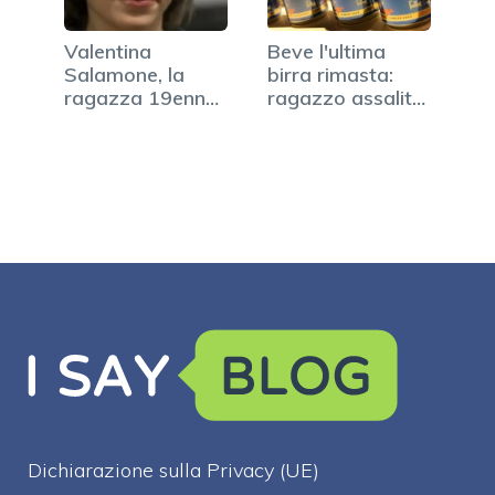
Valentina
Beve l'ultima
Salamone, la
birra rimasta:
ragazza 19enne
ragazzo assalito
impiccata dall'ex
dalla…
Dichiarazione sulla Privacy (UE)