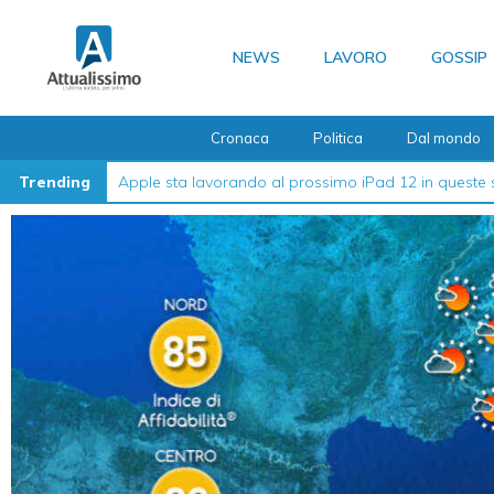
Vai
al
NEWS
LAVORO
GOSSIP
contenuto
Cronaca
Politica
Dal mondo
Trending
La guida definitiva su come formattare l’iPhone nel