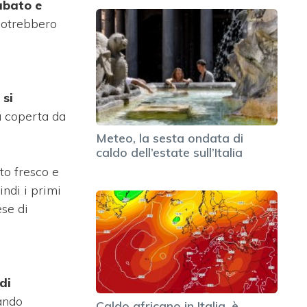
sabato e
potrebbero
 si
à coperta da
Meteo, la sesta ondata di
caldo dell’estate sull’Italia
to fresco e
ndi i primi
se di
di
vando
Caldo africano in Italia, è