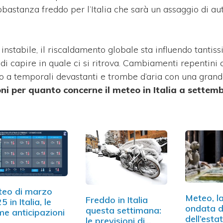
astanza freddo per l’Italia che sarà un assaggio di a
 instabile, il riscaldamento globale sta influendo tantiss
di capire in quale ci si ritrova. Cambiamenti repentini
o a temporali devastanti e trombe d’aria con una grand
oni per quanto concerne il meteo in Italia a settemb
eo di marzo
Meteo, l
Freddo in Italia
5 in Italia, le
ondata d
questa settimana:
me anticipazioni
dell’estat
le previsioni di…