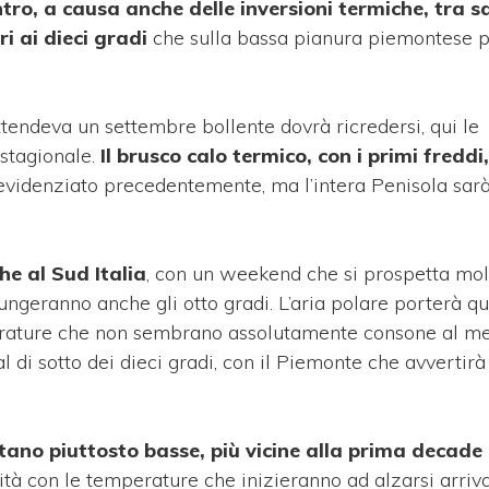
entro, a causa anche delle inversioni termiche, tra 
i ai dieci gradi
che sulla bassa pianura piemontese 
attendeva un settembre bollente dovrà ricredersi, qui le
stagionale.
Il brusco calo termico, con i primi freddi,
evidenziato precedentemente, ma l’intera Penisola sar
e al Sud Italia
, con un weekend che si prospetta mol
ngeranno anche gli otto gradi. L’aria polare porterà qui
mperature che non sembrano assolutamente consone al me
di sotto dei dieci gradi, con il Piemonte che avvertirà
ano piuttosto basse, più vicine alla prima decade 
ità con le temperature che inizieranno ad alzarsi arri