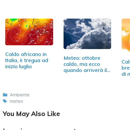
Caldo africano in
Meteo: ottobre
Italia, è tregua ad
Cal
caldo, ma ecco
inizio luglio
bre
quando arriverà il
di 
freddo
Categorie
Ambiente
Tag
meteo
You May Also Like