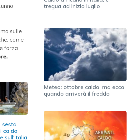
utunno
tregua ad inizio luglio
imo sulle
 che, come
e forza
re.
Meteo: ottobre caldo, ma ecco
quando arriverà il freddo
a sesta
i caldo
e sull’Italia