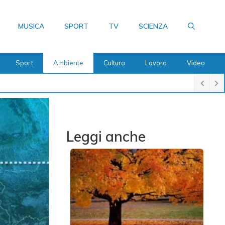
MUSICA
SPORT
TV
SCIENZA
Sport
Ambiente
Cultura
Lavoro
Video
Leggi anche