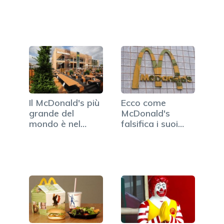
panino di Burger
King
Il McDonald's più
Ecco come
grande del
McDonald's
mondo è nel
falsifica i suoi
parco…
hamburger