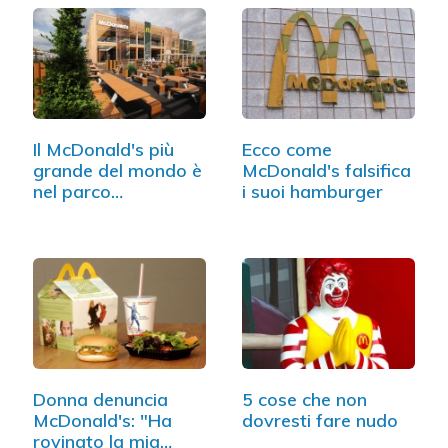
Il McDonald's più
Ecco come
grande del mondo è
McDonald's falsifica
nel parco…
i suoi hamburger
Donna denuncia
5 cose che non
McDonald's: "Ha
dovresti fare nudo
rovinato la mia