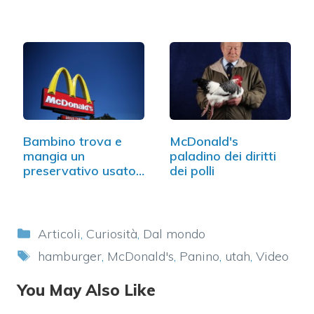
voce"
Bambino trova e
McDonald's
mangia un
paladino dei diritti
preservativo usato
dei polli
al McDonald's
Categorie
Articoli
,
Curiosità
,
Dal mondo
Tag
hamburger
,
McDonald's
,
Panino
,
utah
,
Video
You May Also Like