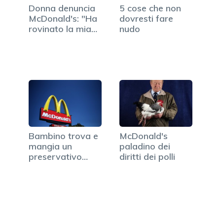
Donna denuncia
5 cose che non
McDonald's: "Ha
dovresti fare
rovinato la mia
nudo
voce"
Bambino trova e
McDonald's
mangia un
paladino dei
preservativo
diritti dei polli
usato al
McDonald's