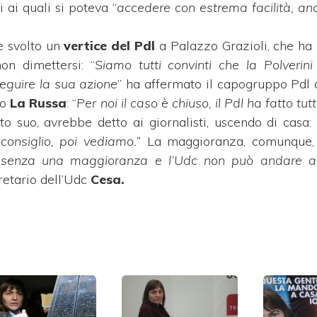
 ai quali si poteva “
accedere con estrema facilità, an
è svolto un
vertice del Pdl
a Palazzo Grazioli, che ha 
non dimettersi: “
Siamo tutti convinti che la Polveri
seguire la sua azione
” ha affermato il capogruppo Pdl
ro
La Russa
: “
Per noi il caso è chiuso, il Pdl ha fatto
tut
o suo, avrebbe detto ai giornalisti, uscendo di casa: 
 consiglio, poi vediamo.”
La maggioranza, comunque,
i senza una maggioranza e l’Udc non può andare a
retario dell’Udc
Cesa.