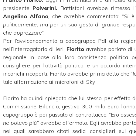
presidente
Polverini.
Battistoni avrebbe rimesso l
Angelino Alfano
, che avrebbe commentato: “
Si è
politicamente, ma per un suo gesto di grande respons
che apprezzare”.
Per l’avvicendamento a capogruppo Pdl alla regione
nell’interrogatorio di ieri,
Fiorito
avrebbe parlato di un
regionale in base alla loro consistenza politica 
consigliere per l’attività politica, e un accordo int
incarichi ricoperti. Fiorito avrebbe prima detto che “
l
tale affermazione ai microfoni di Sky.
Fiorito ha quindi spiegato che lui stesso, per effett
Commissione Bilancio, gestiva 300 mila euro l’anno,
capogruppo è poi passato al contrattacco: “
Ero ossess
ne potevo più”
avrebbe affermato. Egli avrebbe portat
nei quali sarebbero citati sedici consiglieri, sui