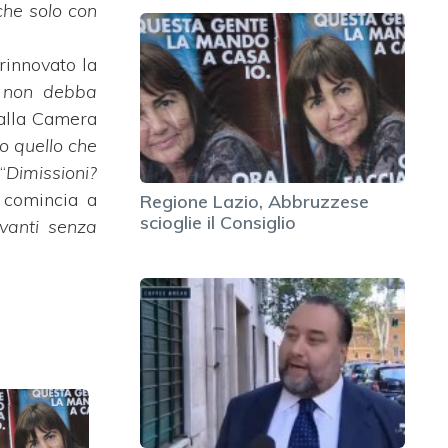
che solo con
rinnovato la
ni non debba
 alla Camera
to quello che
“
Dimissioni?
 comincia a
Regione Lazio, Abbruzzese
scioglie il Consiglio
vanti senza