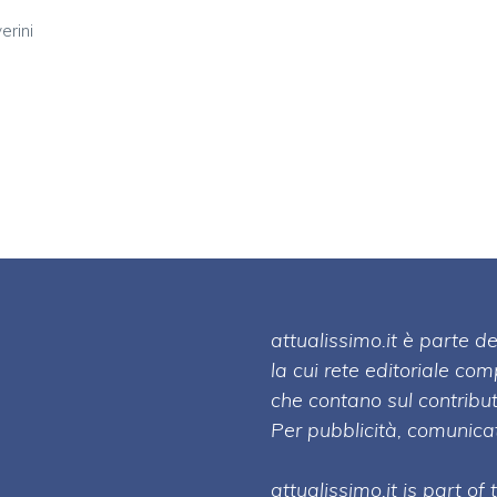
erini
attualissimo.it è parte
la cui rete editoriale co
che contano sul contribut
Per pubblicità, comunicat
attualissimo.it is part of