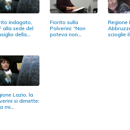
rito indagato,
Fiorito sulla
Regione 
 alla sede del
Polverini: “Non
Abbruzz
siglio della…
poteva non
scioglie i
sapere”
ione Lazio, la
verini si dimette:
ra mi…