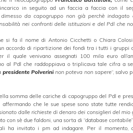
’incarico in seguito ad un faccia a faccia con il se
 dimesso da capogruppo non già perchè indagato o
abilità nei confronti delle istituzioni e del Pdl che 
 si fa il nome di Antonio Cicchetti o Chiara Colosi
 accordo di ripartizione dei fondi tra i tutti i gruppi 
per il quale venivano assegnati 100 mila euro all’a
erno al Pdl che raddoppiava o triplicava tale cifra a s
a
presidente Polverini
non poteva non sapere
“, salvo 
o della somma delle cariche di capogruppo del Pdl e pres
 affermando che le sue spese sono state tutte rendic
ionato dalle richieste di denaro dei consiglieri del mi
o con sè due faldoni, una sorta di “database contabile”
 quali ha invitato i pm ad indagare. Per il momento,