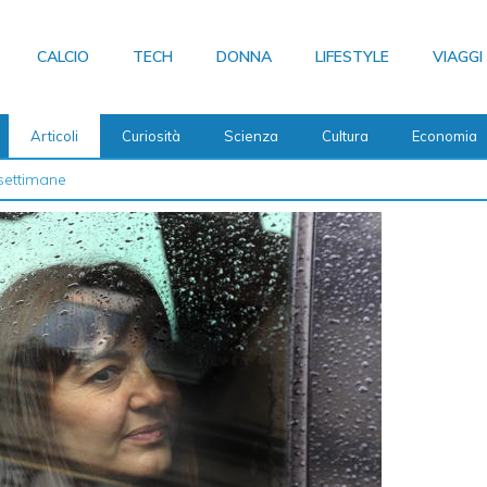
CALCIO
TECH
DONNA
LIFESTYLE
VIAGGI
Articoli
Curiosità
Scienza
Cultura
Economia
 2026