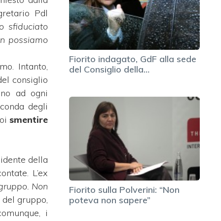
gretario Pdl
 sfiduciato
non possiamo
Fiorito indagato, GdF alla sede
mo. Intanto,
del Consiglio della…
del consiglio
nno ad ogni
econda degli
poi
smentire
idente della
ontate. L’ex
o gruppo. Non
Fiorito sulla Polverini: “Non
 del gruppo,
poteva non sapere”
 comunque, i