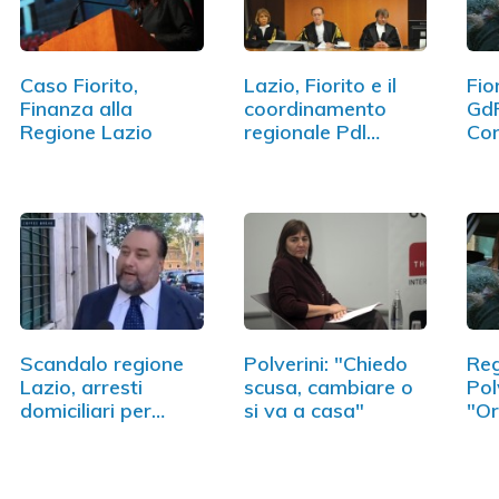
Caso Fiorito,
Lazio, Fiorito e il
Fio
Finanza alla
coordinamento
GdF
Regione Lazio
regionale Pdl…
Con
Scandalo regione
Polverini: "Chiedo
Reg
Lazio, arresti
scusa, cambiare o
Pol
domiciliari per
si va a casa"
"O
Fiorito