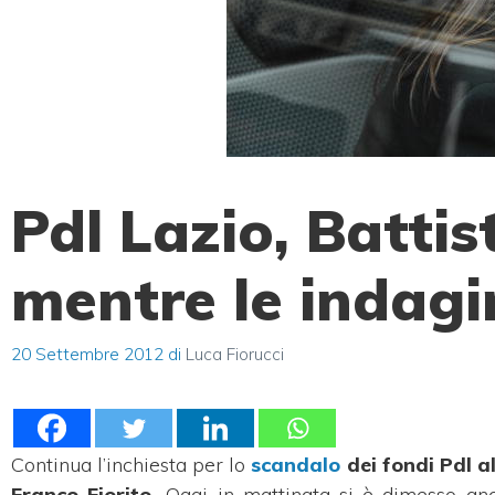
Pdl Lazio, Battis
mentre le indagi
20 Settembre 2012
di
Luca Fiorucci
Continua l’inchiesta per lo
scandalo
dei fondi Pdl a
Franco Fiorito.
Oggi in mattinata si è dimesso a