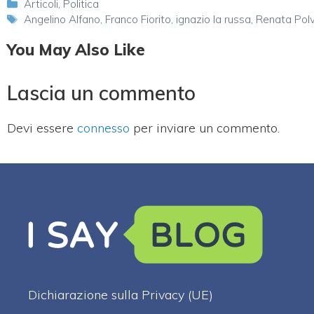
Categorie
Articoli
,
Politica
Tag
Angelino Alfano
,
Franco Fiorito
,
ignazio la russa
,
Renata Polv
You May Also Like
Lascia un commento
Devi essere
connesso
per inviare un commento.
Dichiarazione sulla Privacy (UE)