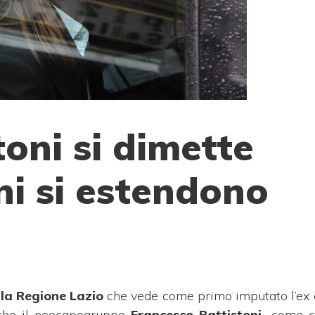
toni si dimette
ni si estendono
lla Regione Lazio
che vede come primo imputato l’ex
nche il neocapogruppo
Francesco Battistoni,
come ch