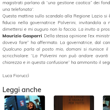
magistrati parlano di “
una gestione caotica”
dei fondi
una telefonata
“.
Questa mattina sullo scandalo alla Regione Lazio si 
fiducia nella governatrice Polverini, invitandola a 
dimettersi e mi auguro non lo faccia. La invito a pro
Maurizio Gasparri
. Della stessa opinione l’ex minist
doveva fare”
ha affermato. La governatrice, dal cant
Qualcuno parla al posto mio, domani si riunisce il
scricchiolare: “
La Polverini non può andare avant
chiarezza e in questa confusione
” ha ammonito il seg
Luca Fioruccì
Leggi anche