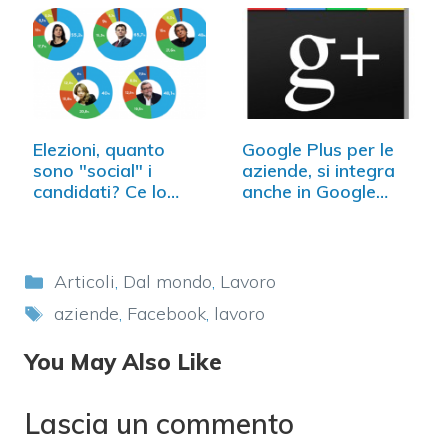
Elezioni, quanto
Google Plus per le
sono "social" i
aziende, si integra
candidati? Ce lo…
anche in Google
Apps
Categorie
Articoli
,
Dal mondo
,
Lavoro
Tag
aziende
,
Facebook
,
lavoro
You May Also Like
Lascia un commento