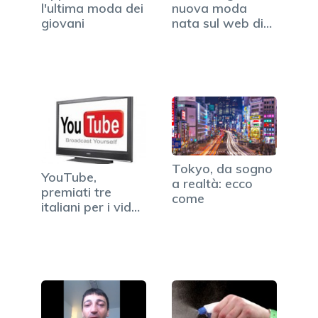
l'ultima moda dei
nuova moda
giovani
nata sul web di
mettere la…
Tokyo, da sogno
YouTube,
a realtà: ecco
premiati tre
come
italiani per i video
più creativi