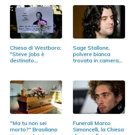
Chiesa di Westboro:
Sage Stallone,
"Steve Jobs è
polvere bianca
destinato
trovata in camera
all'inferno"
da letto
"Ma tu non sei
Funerali Marco
morto?" Brasiliano
Simoncelli, la Chiesa