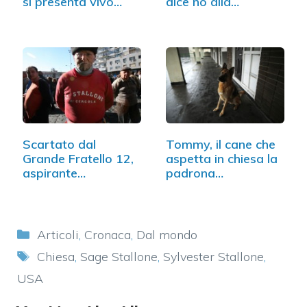
si presenta vivo…
dice no alla…
Scartato dal
Tommy, il cane che
Grande Fratello 12,
aspetta in chiesa la
aspirante…
padrona…
Categorie
Articoli
,
Cronaca
,
Dal mondo
Tag
Chiesa
,
Sage Stallone
,
Sylvester Stallone
,
USA