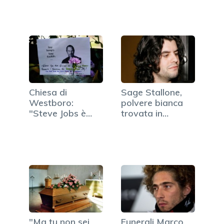
Chiesa di
Sage Stallone,
Westboro:
polvere bianca
"Steve Jobs è
trovata in
destinato
camera da letto
all'inferno"
"Ma tu non sei
Funerali Marco