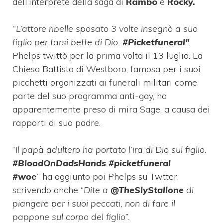
dell’interprete della saga di
Rambo
e
Rocky.
“L’attore ribelle sposato 3 volte insegnò a suo
figlio per farsi beffe di Dio.
#Picketfuneral”
,
Phelps twittò per la prima volta il 13 luglio. La
Chiesa Battista di Westboro, famosa per i suoi
picchetti organizzati ai funerali militari come
parte del suo programma anti-gay, ha
apparentemente preso di mira Sage, a causa dei
rapporti di suo padre.
“
Il papà adultero ha portato l’ira di Dio sul figlio.
‪#BloodOnDadsHands‬ ‪#picketfuneral‬
‪#woe
‬”
ha aggiunto poi Phelps su Twtter,
scrivendo anche “
Dite a
@TheSlyStallone
di
piangere per i suoi peccati, non di fare il
pappone sul corpo del figlio”.