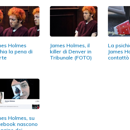
mes Holmes
James Holmes, il
La psichi
chia la pena di
killer di Denver in
James H
rte
Tribunale (FOTO)
contattò
polizia…
es Holmes, su
cebook nascono