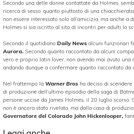
Secondo una delle donne contattate da Holmes, sembra
ricerca di sesso, quanto piuttosto di una chiacchierata
non essere interessato solo all’amicizia, ma anche a d
Holmes si sia iscritto al sito di incontri per adulti lo s
Secondo il quotidiano
Daily News
alcuni funzionari fe
Aurora.
Secondo quanto raccontato da alcuni compagn
vero e proprio latin lover, non avendo mai avuto una ra
andando dunque a confermare quanto raccontato da u
Nel frattempo la
Warner Bros
ha deciso di scendere 
di produzione dell’ultimo episodio della saga di Batma
persone uccise da James Holmes, il 20 luglio scorso. 
non è ancora stato rivelato, ma dalla casa di produzion
Governatore del Colorado John Hickenlooper,
fann
Leggi anche