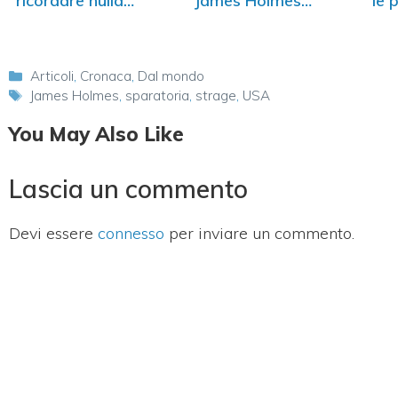
ricordare nulla
James Holmes
le 
della…
sulla…
sos
Categorie
Articoli
,
Cronaca
,
Dal mondo
Tag
James Holmes
,
sparatoria
,
strage
,
USA
You May Also Like
Lascia un commento
Devi essere
connesso
per inviare un commento.