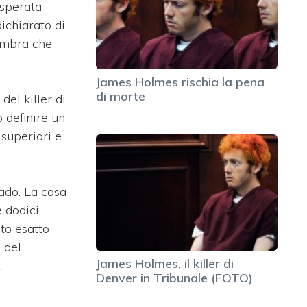
isperata
dichiarato di
Sembra che
James Holmes rischia la pena
di morte
del killer di
 definire un
 superiori e
ado. La casa
e dodici
to esatto
 del
James Holmes, il killer di
.
Denver in Tribunale (FOTO)