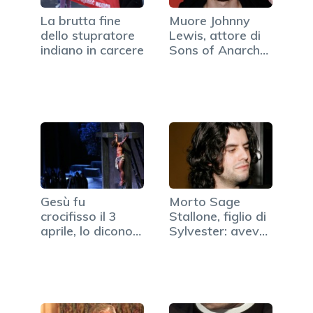
La brutta fine
Muore Johnny
dello stupratore
Lewis, attore di
indiano in carcere
Sons of Anarchy
e The O.C.
Gesù fu
Morto Sage
crocifisso il 3
Stallone, figlio di
aprile, lo dicono
Sylvester: aveva
gli scienziati
36 anni