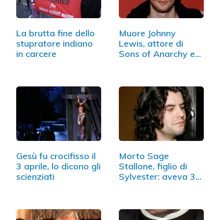
La brutta fine dello
Muore Johnny
stupratore indiano
Lewis, attore di
in carcere
Sons of Anarchy e
The O.C.
Gesù fu crocifisso il
Morto Sage
3 aprile, lo dicono gli
Stallone, figlio di
scienziati
Sylvester: aveva 36
anni