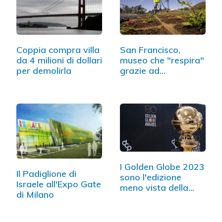
Coppia compra villa
San Francisco,
da 4 milioni di dollari
museo che "respira"
per demolirla
grazie ad…
I Golden Globe 2023
Il Padiglione di
sono l'edizione
Israele all'Expo Gate
meno vista della
di Milano
storia