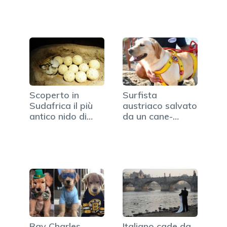
Scoperto in
Surfista
Sudafrica il più
austriaco salvato
antico nido di…
da un cane-
bagnino
Ray Charles,
Italiano cade da