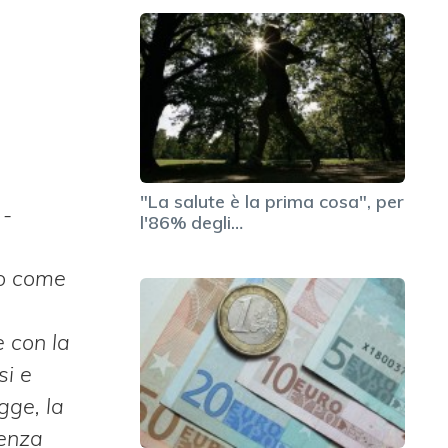
"La salute è la prima cosa", per
 -
l'86% degli…
to come
e con la
si e
gge, la
tenza