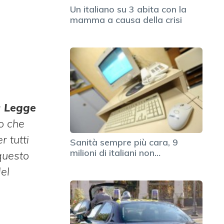
Un italiano su 3 abita con la
mamma a causa della crisi
a
Legge
ro che
r tutti
Sanità sempre più cara, 9
milioni di italiani non…
questo
el