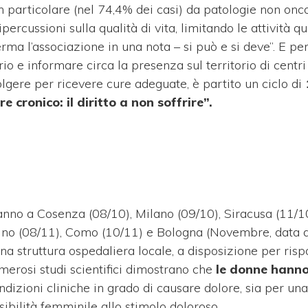
n particolare (nel 74,4% dei casi) da patologie non onc
percussioni sulla qualità di vita, limitando le attività qu
rma l’associazione in una nota – si può e si deve”. E pe
 e informare circa la presenza sul territorio di centri
volgere per ricevere cure adeguate, è partito un ciclo di
e cronico: il diritto a non soffrire”.
geranno a Cosenza (08/10), Milano (09/10), Siracusa (11/1
ino (08/11), Como (10/11) e Bologna (Novembre, data da
a struttura ospedaliera locale, a disposizione per risp
merosi studi scientifici dimostrano che
le donne hanno
ondizioni cliniche in grado di causare dolore, sia per una
sibilità femminile allo stimolo doloroso.