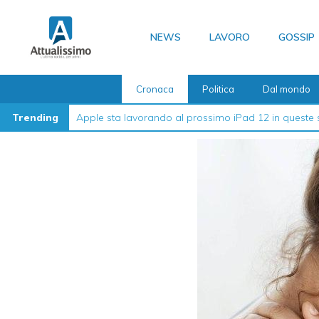
Vai
al
NEWS
LAVORO
GOSSIP
contenuto
Cronaca
Politica
Dal mondo
Trending
La guida definitiva su come formattare l’iPhone nel