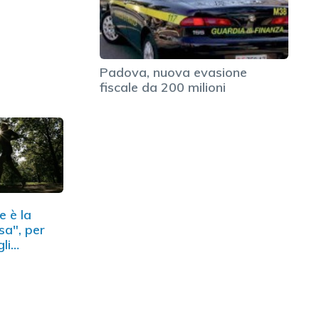
Padova, nuova evasione
fiscale da 200 milioni
e è la
sa", per
gli…