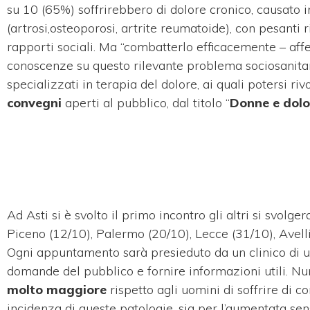
su 10 (65%) soffrirebbero di dolore cronico, causato i
(artrosi,osteoporosi, artrite reumatoide), con pesanti ri
rapporti sociali. Ma “combatterlo efficacemente – affe
conoscenze su questo rilevante problema sociosanitario
specializzati in terapia del dolore, ai quali potersi ri
convegni
aperti al pubblico, dal titolo “
Donne e dolor
Ad Asti si è svolto il primo incontro gli altri si svol
Piceno (12/10), Palermo (20/10), Lecce (31/10), Avell
Ogni appuntamento sarà presieduto da un clinico di un
domande del pubblico e fornire informazioni utili. Nu
molto maggiore
rispetto agli uomini di soffrire di c
incidenza di queste patologie, sia per l’aumentata sen