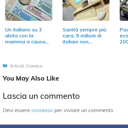
Un italiano su 3
Sanità sempre più
Pa
abita con la
cara, 9 milioni di
eva
mamma a causa
italiani non…
200
della crisi
Categorie
Articoli
,
Cronaca
You May Also Like
Lascia un commento
Devi essere
connesso
per inviare un commento.