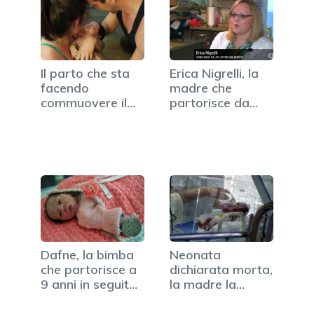
Il parto che sta
Erica Nigrelli, la
facendo
madre che
commuovere il
partorisce da
web (VIDEO)
morta e…
Dafne, la bimba
Neonata
che partorisce a
dichiarata morta,
9 anni in seguito
la madre la
a…
ritrova viva…