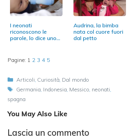
I neonati
Audrina, la bimba
riconoscono le
nata col cuore fuori
parole, lo dice uno
dal petto
studio
Pagine:
1
2
3
4
5
Categorie
Articoli
,
Curiosità
,
Dal mondo
Tag
Germania
,
Indonesia
,
Messico
,
neonati
,
spagna
You May Also Like
Lascia un commento