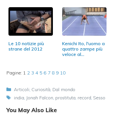
Le 10 notizie più
Kenichi Ito, l'uomo a
strane del 2012
quattro zampe più
veloce al…
Pagine:
1
2
3
4
5
6
7
8
9
10
Categorie
Articoli
,
Curiosità
,
Dal mondo
Tag
india
,
Jonah Falcon
,
prostituta
,
record
,
Sesso
You May Also Like