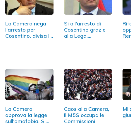
La Camera nega
Si all'arresto di
Rif
l'arresto per
Cosentino grazie
opp
Cosentino, divisa la
alla Lega,…
Ren
Lega
sor
La Camera
Caos alla Camera,
Mil
approva la legge
il M5S occupa le
giu
sull'omofobia. Si
Commissioni
del Pd,…