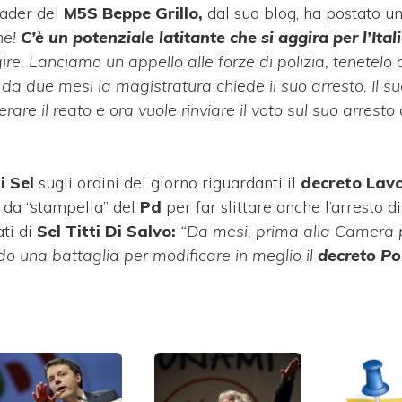
leader del
M5S Beppe Grillo,
dal suo blog, ha postato un
ne!
C’è un potenziale latitante che si aggira per l’Itali
re. Lanciamo un appello alle forze di polizia, tenetelo d
da due mesi la magistratura chiede il suo arresto. Il suo
are il reato e ora vuole rinviare il voto sul suo arresto
i Sel
sugli ordini del giorno riguardanti il
decreto Lav
 da “stampella” del
Pd
per far slittare anche l’arresto d
ti di
Sel Titti Di Salvo:
“Da mesi, prima alla Camera p
o una battaglia per modificare in meglio il
decreto Pol