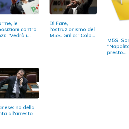
orme, le
Dl Fare,
osizioni contro
l'ostruzionismo del
zi: "Vedrà i
M5S. Grillo: "Colpo
M5S, Sor
ci verdi"
di Stato"
"Napolit
presto
l'impeac
anese: no della
nta all'arresto