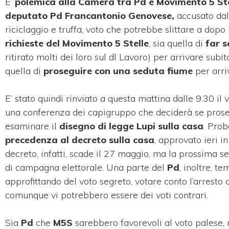
E’
polemica alla Camera tra Pd e Movimento 5 Ste
deputato Pd Francantonio Genovese,
accusato dal
riciclaggio e truffa, voto che potrebbe slittare a dopo
richieste del Movimento 5 Stelle
, sia quella di
far sa
ritirato molti dei loro sul dl Lavoro) per arrivare subi
quella di
proseguire con una seduta fiume
per arri
E’ stato quindi rinviato a questa mattina dalle 9.30 il 
una conferenza dei capigruppo che deciderà se prosegu
esaminare il
disegno di legge Lupi sulla casa
. Prob
precedenza al decreto sulla casa
, approvato ieri i
decreto, infatti, scade il 27 maggio, ma la prossima se
di campagna elettorale. Una parte del
Pd
, inoltre, t
approfittando del voto segreto, votare conto l’arresto 
comunque vi potrebbero essere dei voti contrari.
Sia
Pd
che
M5S
sarebbero favorevoli al voto palese