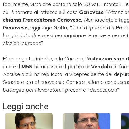
facilmente, visto che bastano solo 30 voti. Intanto il 
cui è tornato all’attacco sul caso
Genovese
: “
Attenzio
chiama Francantonio Genovese.
Non lasciatelo fuggi
Genovese,
aggiunge
Grillo, “
è un deputato del
Pd,
e 
ha già dato due mesi per inquinare le prove e per reiter
elezioni europee”.
E’ proseguito, intanto, alla Camera, l
‘ostruzionismo d
quale il
M5S
ha accusato il partito di
Vendola
di fare
Accuse a cui ha replicato la vicepresidente dei deputa
Senato e ora di nuovo alla Camera, stiamo conducend
battaglia per i lavoratori, i precari e i disoccupati”.
Leggi anche