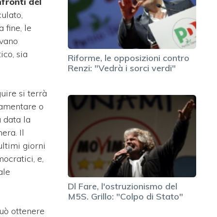
nfronti del
ulato,
a fine, le
evano
ico, sia
Riforme, le opposizioni contro
Renzi: "Vedrà i sorci verdi"
guire si terrà
lamentare o
 data la
era. Il
ltimi giorni
ocratici, e,
ale
Dl Fare, l'ostruzionismo del
M5S. Grillo: "Colpo di Stato"
può ottenere