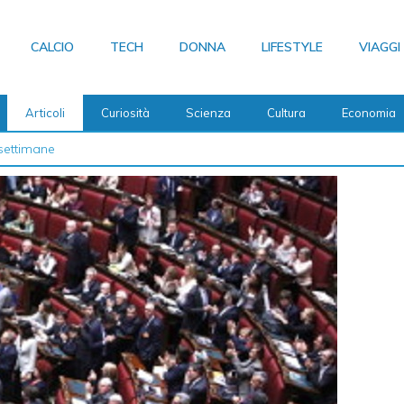
CALCIO
TECH
DONNA
LIFESTYLE
VIAGGI
Articoli
Curiosità
Scienza
Cultura
Economia
 2026