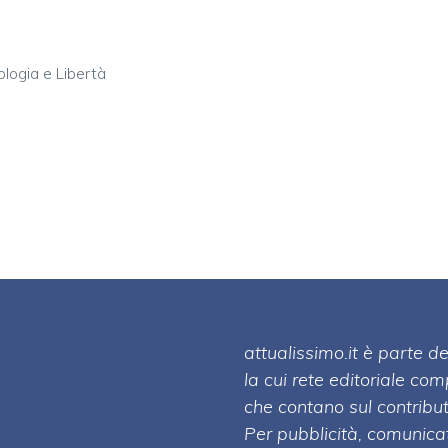
ologia e Libertà
attualissimo.it è parte
la cui rete editoriale co
che contano sul contribut
Per pubblicità, comunicat