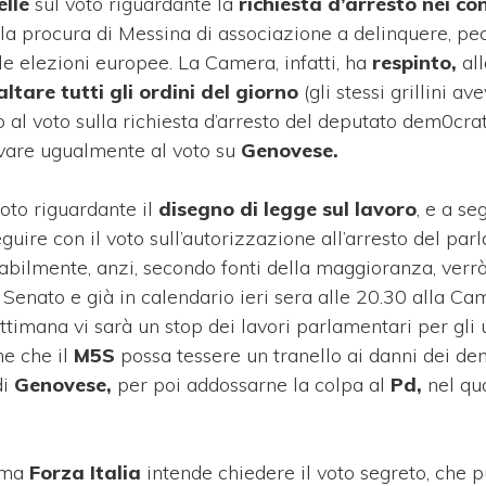
lle
sul voto riguardante la
richiesta d’arresto nei co
la procura di Messina di associazione a delinquere, pec
 le elezioni europee. La Camera, infatti, ha
respinto,
all
ltare tutti gli ordini del giorno
(gli stessi grillini av
to al voto sulla richiesta d’arresto del deputato dem0crat
vare ugualmente al voto su
Genovese.
voto riguardante il
disegno di legge sul lavoro
, e a se
ire con il voto sull’autorizzazione all’arresto del par
abilmente, anzi, secondo fonti della maggioranza, verrà
n Senato e già in calendario ieri sera alle 20.30 alla Cam
ttimana vi sarà un stop dei lavori parlamentari per gli u
eme che il
M5S
possa tessere un tranello ai danni dei dem
di
Genovese,
per poi addossarne la colpa al
Pd,
nel qu
, ma
Forza Italia
intende chiedere il voto segreto, che 