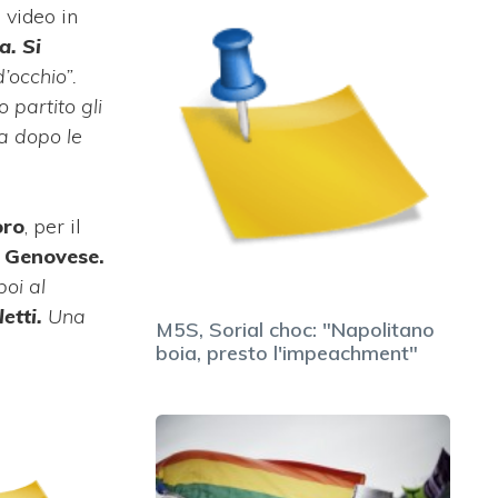
 video in
a. Si
’occhio”.
 partito gli
 a dopo le
oro
, per il
i
Genovese.
oi al
etti.
Una
M5S, Sorial choc: "Napolitano
boia, presto l'impeachment"