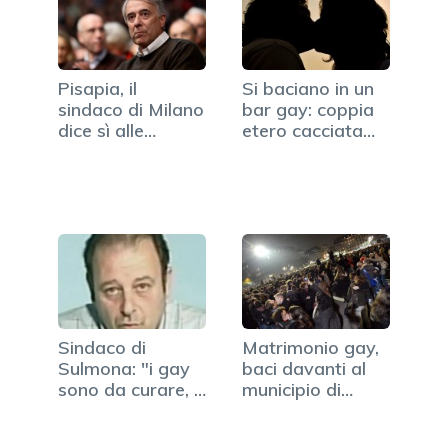
Pisapia, il
Si baciano in un
sindaco di Milano
bar gay: coppia
dice sì alle
etero cacciata
adozioni…
dal…
Sindaco di
Matrimonio gay,
Sulmona: "i gay
baci davanti al
sono da curare, è
municipio di
una malattia!"
Parigi (FOTO)