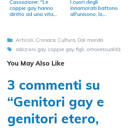
Cassazione: "Le
I cuori degli
coppie gay hanno
innamorati battono
diritto ad una vita…
all'unisono, lo…
Categorie
Articoli
,
Cronaca
,
Cultura
,
Dal mondo
Tag
adozioni gay
,
coppie gay
,
figli
,
omosessualità
You May Also Like
3 commenti su
“Genitori gay e
genitori etero,