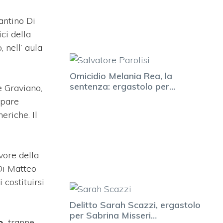
Santino Di
ici della
 nell’ aula
Omicidio Melania Rea, la
sentenza: ergastolo per…
e Graviano,
spare
eriche. Il
vore della
 Di Matteo
 costituirsi
Delitto Sarah Scazzi, ergastolo
per Sabrina Misseri…
o,
tranne