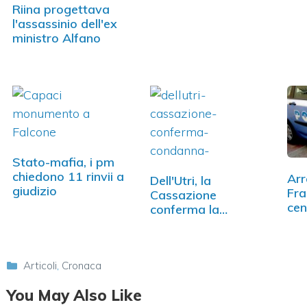
Riina progettava
l'assassinio dell'ex
ministro Alfano
Stato-mafia, i pm
chiedono 11 rinvii a
Arr
Dell'Utri, la
giudizio
Fra
Cassazione
cen
conferma la
condanna a sette
anni
Categorie
Articoli
,
Cronaca
You May Also Like