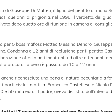
io di Giuseppe Di Matteo, il figlio del pentito di mafia 
asi due anni di prigionia, nel 1996. Il verdetto, dei giud
vato dopo quatto ore di riunione in camera di consiglio,
ta per 5 boss mafiosi: Matteo Messina Denaro, Giusepp
ne. Condanna a 12 anni di reclusione per il pentito Ga
borazione offerta agli inquirenti ed altre attenuanti gen
dalla procura, la pena è passata da 10 a 12 anni.
anno anche riconosciuto una pena di natura pecuniaria a fa
iti parti civile. Infatti, a Francesca Castellese e Nicola
e 50 mila euro. Il padre, aveva desistito dall’intento di
.
te fatte il 7 novembre scorso dal pm Fernando Asar