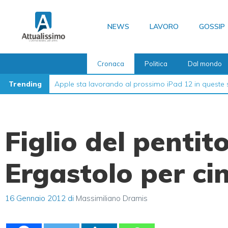
Vai
al
NEWS
LAVORO
GOSSIP
contenuto
Cronaca
Politica
Dal mondo
Trending
Apple sta lavorando al prossimo iPad 12 in queste 
Figlio del pentito
Ergastolo per ci
16 Gennaio 2012
di
Massimiliano Dramis