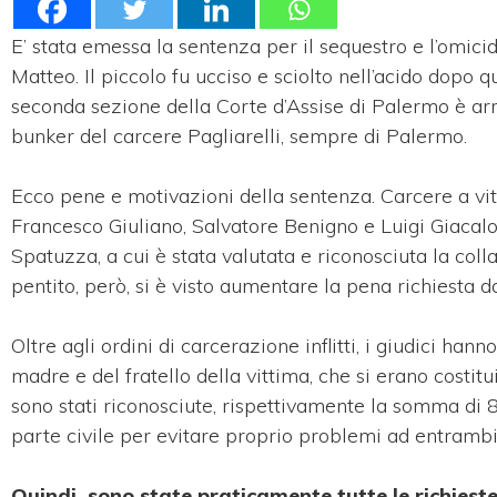
E’ stata emessa la sentenza per il sequestro e l’omicid
Matteo. Il piccolo fu ucciso e sciolto nell’acido dopo qu
seconda sezione della Corte d’Assise di Palermo è arri
bunker del carcere Pagliarelli, sempre di Palermo.
Ecco pene e motivazioni della sentenza. Carcere a vi
Francesco Giuliano, Salvatore Benigno e Luigi Giacalo
Spatuzza, a cui è stata valutata e riconosciuta la colla
pentito, però, si è visto aumentare la pena richiesta 
Oltre agli ordini di carcerazione inflitti, i giudici h
madre e del fratello della vittima, che si erano costitu
sono stati riconosciute, rispettivamente la somma di 80 
parte civile per evitare proprio problemi ad entrambi
Quindi, sono state praticamente tutte le richies