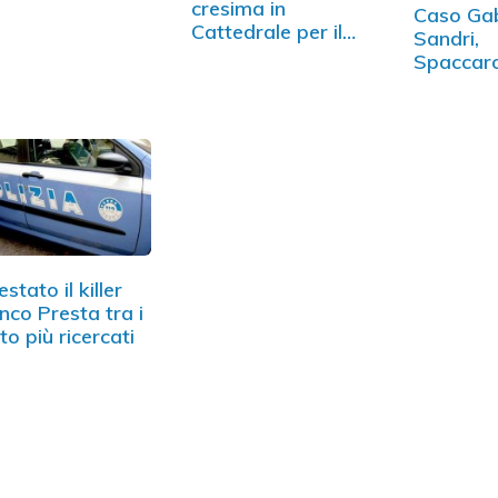
cresima in
Caso Gab
Cattedrale per il
Sandri,
figlio del boss
Spaccaro
condann
estato il killer
nco Presta tra i
to più ricercati