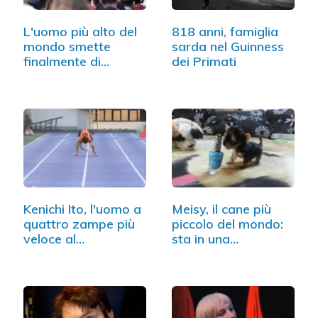
L'uomo più alto del
818 anni, famiglia
mondo smette
sarda nel Guinness
finalmente di…
dei Primati
Kenichi Ito, l'uomo a
Meisy, il cane più
quattro zampe più
piccolo del mondo:
veloce al…
sta in una…