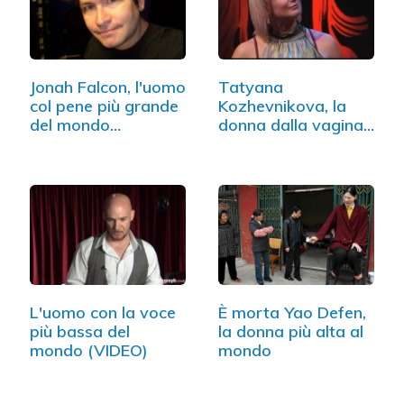
Jonah Falcon, l'uomo
Tatyana
col pene più grande
Kozhevnikova, la
del mondo…
donna dalla vagina
più…
L'uomo con la voce
È morta Yao Defen,
più bassa del
la donna più alta al
mondo (VIDEO)
mondo