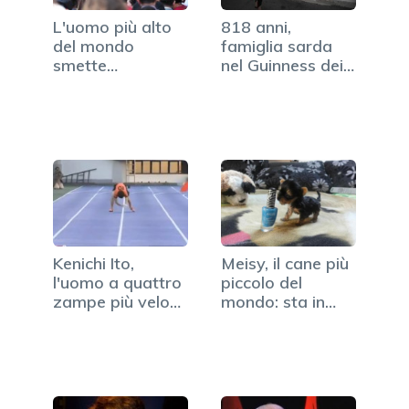
L'uomo più alto
818 anni,
del mondo
famiglia sarda
smette
nel Guinness dei
finalmente di…
Primati
Kenichi Ito,
Meisy, il cane più
l'uomo a quattro
piccolo del
zampe più veloce
mondo: sta in
al…
una…