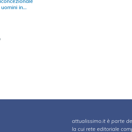
iconcezionale
 uomini in
ivo: okay…
o
attualissimo.it è parte
la cui rete editoriale co