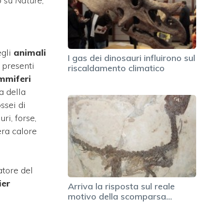
o su
Nature
,
egli
animali
I gas dei dinosauri influirono sul
i presenti
riscaldamento climatico
miferi
a della
ssei di
ri, forse,
era calore
atore del
ier
Arriva la risposta sul reale
motivo della scomparsa…