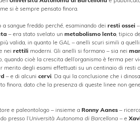
ell’
Università Autonoma di Barcellona
e pubblicat
me si è sempre pensato finora.
ero a sangue freddo perché, esaminando dei
resti ossei
–
ata
– era stato svelato un
metabolismo lento
, tipico d
iù valida, in quanto le
GAL
– anelli scuri simili a quell
e nei
rettili
moderni. Gli anelli si formano – sia nei
mam
o, quando cioè la crescita dell’organismo è ferma per vi
merito degli esami effettuati su un centinaio di resti o
rd
– e di alcuni
cervi
. Da qui la conclusione che i dinosau
o finora, dato che la presenza di queste linee non gen
tore e paleontologo – insieme a
Ronny Aanes
– ricerc
do presso l’
Università Autonoma di Barcellona
– e
Xav