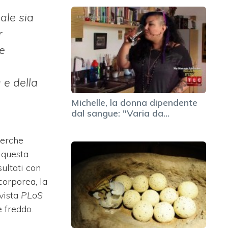
ale sia
r
e
 e della
Michelle, la donna dipendente
dal sangue: "Varia da…
cerche
 questa
ultati con
 corporea, la
ivista
PLoS
e freddo.