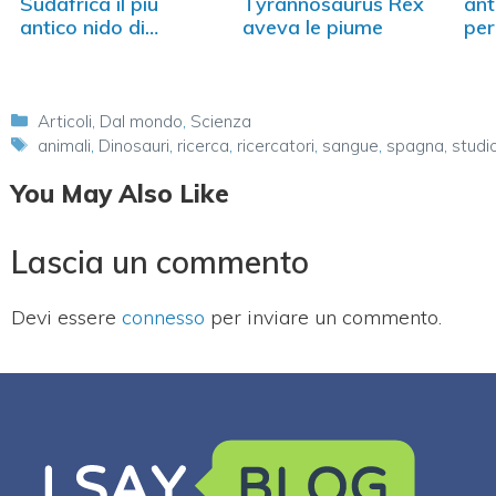
Sudafrica il più
Tyrannosaurus Rex
ant
antico nido di…
aveva le piume
per
arr
Categorie
Articoli
,
Dal mondo
,
Scienza
Tag
animali
,
Dinosauri
,
ricerca
,
ricercatori
,
sangue
,
spagna
,
studi
You May Also Like
Lascia un commento
Devi essere
connesso
per inviare un commento.