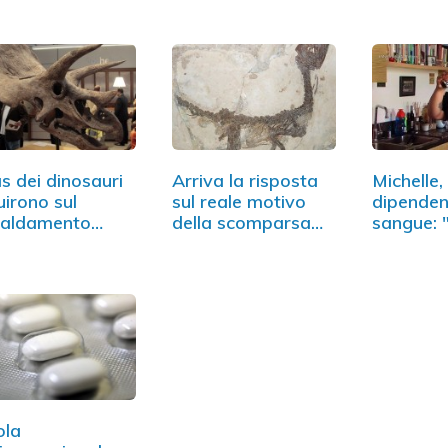
as dei dinosauri
Arriva la risposta
Michelle,
luirono sul
sul reale motivo
dipenden
caldamento
della scomparsa…
sangue: 
matico
ola