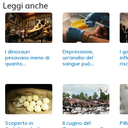
Leggi anche
I dinosauri
Depressione,
I g
pesavano meno di
un'analisi del
inf
quanto
sangue può
ris
pensassimo
svelarla
cli
Scoperto in
Il cugino del
Pill