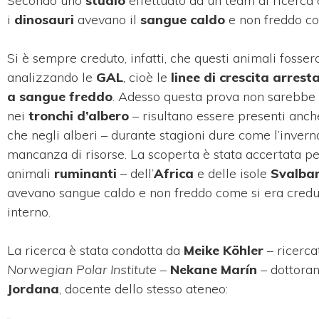
Secondo uno
studio
effettuato da un team di ricerca d
i
dinosauri
avevano il
sangue caldo
e non freddo co
Si è sempre creduto, infatti, che questi animali foss
analizzando le
GAL
, cioè le
linee di crescita arrest
a sangue freddo
. Adesso questa prova non sarebbe p
nei
tronchi d’albero
– risultano essere presenti anch
che negli alberi – durante stagioni dure come l’invern
mancanza di risorse. La scoperta è stata accertata per 
animali
ruminanti
– dell’
Africa
e delle isole
Svalba
avevano sangue caldo e non freddo come si era credut
interno.
La ricerca è stata condotta da
Meike Köhler
– ricerca
Norwegian Polar Institute
–
Nekane Marín
– dottoran
Jordana
, docente dello stesso ateneo: