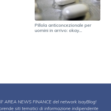
Pillola anticoncezionale per
uomini in arrivo: okay…
 dell' AREA NEWS FINANCE del network IsayBlog!
mprende siti tematici di informazione indipendente