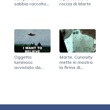
sabbia raccolto
roccia di Marte
su Marte
Oggetto
Marte, Curiosity
luminoso
mette in mostra
avvistato da
la firma di
Curiosity, la
Obama
NASA non…