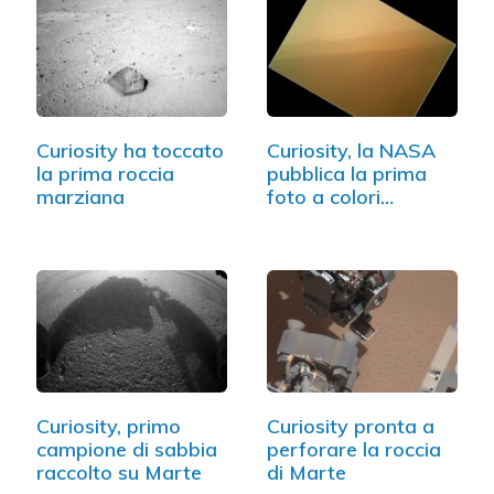
Curiosity ha toccato
Curiosity, la NASA
la prima roccia
pubblica la prima
marziana
foto a colori…
Curiosity, primo
Curiosity pronta a
campione di sabbia
perforare la roccia
raccolto su Marte
di Marte