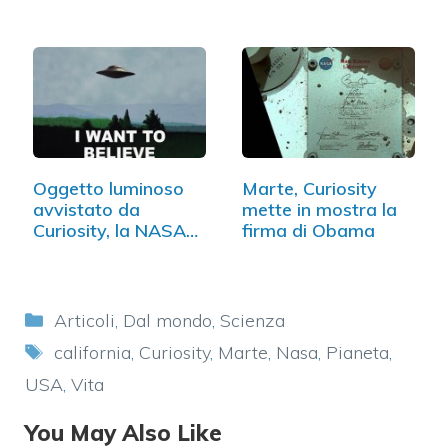
Oggetto luminoso
Marte, Curiosity
avvistato da
mette in mostra la
Curiosity, la NASA
firma di Obama
non…
Categorie
Articoli
,
Dal mondo
,
Scienza
Tag
california
,
Curiosity
,
Marte
,
Nasa
,
Pianeta
,
USA
,
Vita
You May Also Like