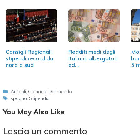
Consigli Regionali,
Redditi medi degli
Mon
stipendi record da
Italiani: albergatori
bar
nord a sud
ed…
5 m
Categorie
Articoli
,
Cronaca
,
Dal mondo
Tag
spagna
,
Stipendio
You May Also Like
Lascia un commento