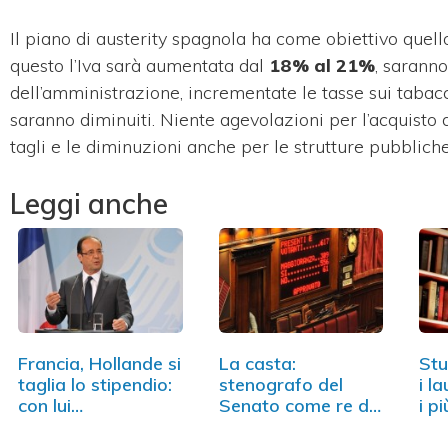
Il piano di austerity spagnola ha come obiettivo quell
questo l’Iva sarà aumentata dal
18% al 21%
, saranno
dell’amministrazione, incrementate le tasse sui tabacch
saranno diminuiti. Niente agevolazioni per l’acquisto 
tagli e le diminuzioni anche per le strutture pubbliche
Leggi anche
Francia, Hollande si
La casta:
Stu
taglia lo stipendio:
stenografo del
i la
con lui…
Senato come re di
i p
Spagna,…