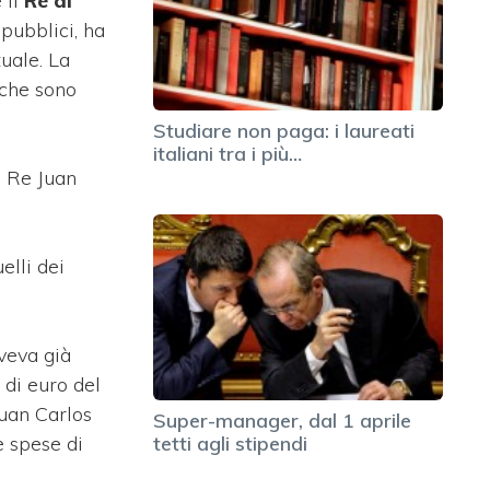
 il
Re di
 pubblici, ha
tuale. La
 che sono
Studiare non paga: i laureati
italiani tra i più…
é Re Juan
elli dei
veva già
 di euro del
Juan Carlos
Super-manager, dal 1 aprile
e spese di
tetti agli stipendi