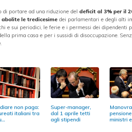
o di portare ad una riduzione del
deficit al 3% per il 
abolite le tredicesime
dei parlamentari e degli alti i
i e sui periodici, le ferie e i permessi dei dipendenti 
della prima casa e per i sussidi di disoccupazione. Senz
.
diare non paga:
Super-manager,
Manovra
ureati italiani tra
dal 1 aprile tetti
pensione
iù…
agli stipendi
ministri 
sottoseg