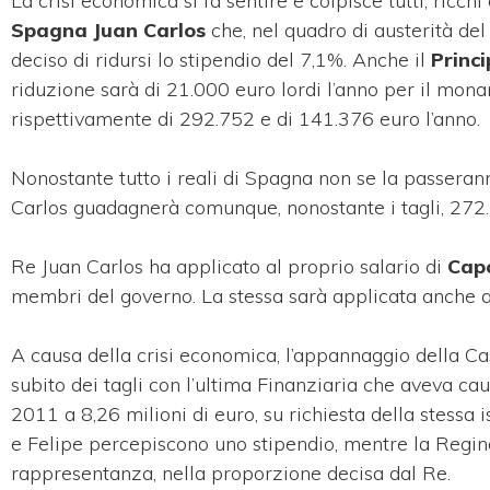
La crisi economica si fa sentire e colpisce tutti, ricc
Spagna Juan Carlos
che, nel quadro di austerità del 
deciso di ridursi lo stipendio del 7,1%. Anche il
Princi
riduzione sarà di 21.000 euro lordi l’anno per il mona
rispettivamente di 292.752 e di 141.376 euro l’anno.
Nonostante tutto i reali di Spagna non se la passeran
Carlos guadagnerà comunque, nonostante i tagli, 272.
Re Juan Carlos ha applicato al proprio salario di
Capo
membri del governo. La stessa sarà applicata anche a
A causa della crisi economica, l’appannaggio della C
subito dei tagli con l’ultima Finanziaria che aveva c
2011 a 8,26 milioni di euro, su richiesta della stessa 
e Felipe percepiscono uno stipendio, mentre la Regina
rappresentanza, nella proporzione decisa dal Re.