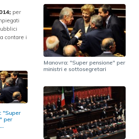
2014;
per
mpiegati
pubblici
a contare i
Manovra: "Super pensione" per
ministri e sottosegretari
: "Super
" per
e
retari