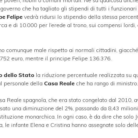
hi e poveri, nobili o comuni mortali. Ne sa qualcosa anche
governo che ha tagliato gli stipendi di tutti i funzionari
pe Felipe
vedrà ridursi lo stipendio della stessa percen
rca e di 10.000 per l’erede al trono, sui compensi lordi,
no comunque male rispetto ai normali cittadini, giacch
752 euro, mentre il principe Felipe 136.376.
 dello Stato
la riduzione percentuale realizzata su qu
l personale della
Casa Reale
che ha rango di ministro.
asa Reale spagnola, che era stato congelato dal 2010, a
ausato una diminuzione del 2%, passando da 8,43 milioni
istituzione monarchica. In ogni caso, è da dire che solo 
, le infante Elena e Cristina hanno assegnate solo dell