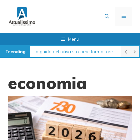
Vai
al
MENU
contenuto
Menu
Trending
La guida definitiva su come formattare l’iPhone nel 2026
economia