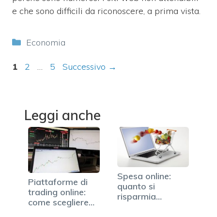
e che sono difficili da riconoscere, a prima vista.
Categorie
Economia
Pagina
Pagina
Pagina
1
2
…
5
Successivo
→
Leggi anche
Spesa online:
Piattaforme di
quanto si
trading online:
risparmia
come scegliere
davvero?
quello…