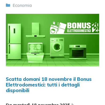
Categorie
Economia
Scatta domani 18 novembre il Bonus
Elettrodomestici: tutti i dettagli
disponibili
Da martedì 18 novembre 2025
è