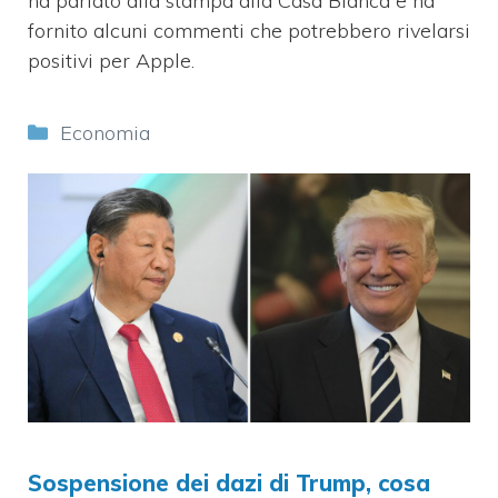
ha parlato alla stampa alla Casa Bianca e ha
fornito alcuni commenti che potrebbero rivelarsi
positivi per Apple.
Categorie
Economia
Sospensione dei dazi di Trump, cosa