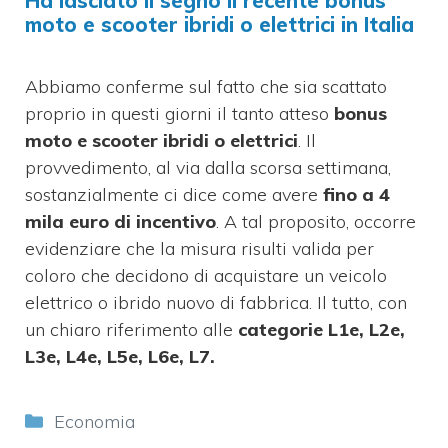
Ha lasciato il segno il recente bonus
moto e scooter ibridi o elettrici in Italia
Abbiamo conferme sul fatto che sia scattato
proprio in questi giorni il tanto atteso
bonus
moto e scooter ibridi o elettrici
. Il
provvedimento, al via dalla scorsa settimana,
sostanzialmente ci dice come avere
fino a 4
mila euro di incentivo
. A tal proposito, occorre
evidenziare che la misura risulti valida per
coloro che decidono di acquistare un veicolo
elettrico o ibrido nuovo di fabbrica. Il tutto, con
un chiaro riferimento alle
categorie L1e, L2e,
L3e, L4e, L5e, L6e, L7.
Categorie
Economia