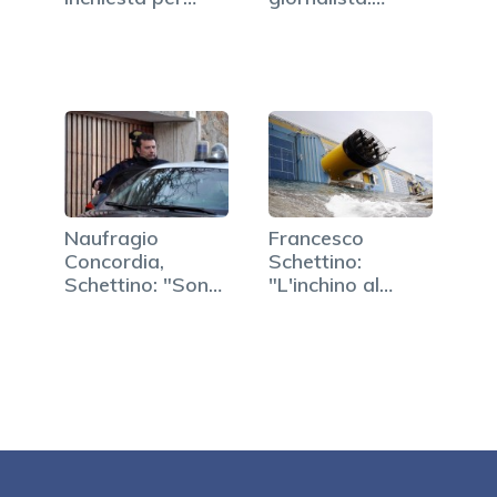
stabilire il…
"Baciamano o
inchino?"
Naufragio
Francesco
Concordia,
Schettino:
Schettino: "Sono
"L'inchino al
stato
Giglio mi fu…
professionale"