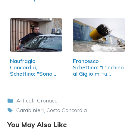
stabilire il…
inchino?"
Naufragio
Francesco
Concordia,
Schettino: "L'inchino
Schettino: "Sono
al Giglio mi fu…
stato professionale"
Categorie
Articoli
,
Cronaca
Tag
Carabinieri
,
Costa Concordia
You May Also Like