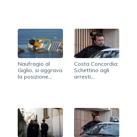
mentissimo sul…
Giglio mi fu…
Naufragio al
Costa Concordia:
Giglio, si aggrava
Schettino agli
la posizione
arresti
della…
domiciliari,…