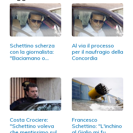
Schettino scherza
Al via il processo
con la giornalista:
per il naufragio della
"Baciamano o
Concordia
inchino?"
Costa Crociere:
Francesco
"Schettino voleva
Schettino: "L'inchino
che mentissimo sul…
al Giglio mi fu…