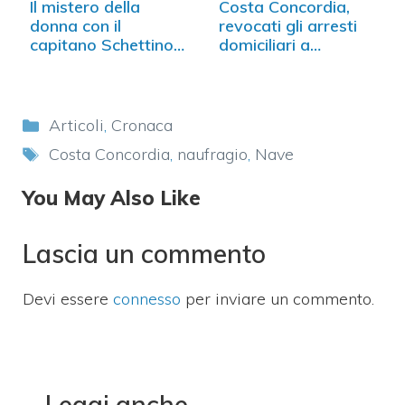
Il mistero della
Costa Concordia,
donna con il
revocati gli arresti
capitano Schettino:
domiciliari a…
è…
Categorie
Articoli
,
Cronaca
Tag
Costa Concordia
,
naufragio
,
Nave
You May Also Like
Lascia un commento
Devi essere
connesso
per inviare un commento.
Leggi anche