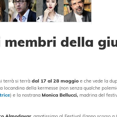
i membri della gi
i terrà si terrà
dal 17 al 28 maggio
e che vede la dup
la locandina della kermesse (non senza qualche polemi
trice
) e la nostrana
Monica Bellucci,
madrina del festiv
ro Almodovar
, amatissimo al Festival (l’anno scorso 