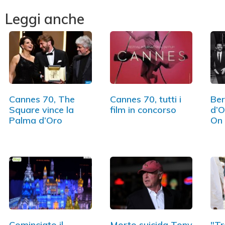
Leggi anche
Cannes 70, The
Cannes 70, tutti i
Ber
Square vince la
film in concorso
d’O
Palma d’Oro
On 
Cominciato il
Morto suicida Tony
"Tr