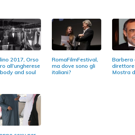
lino 2017, Orso
RomaFilmFestival,
Barbera 
ro all’ungherese
ma dove sono gli
direttore
body and soul
italiani?
Mostra d
cinema…
oppo sexy per