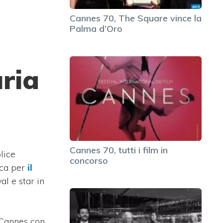
Cannes 70, The Square vince la
Palma d’Oro
uria
Cannes 70, tutti i film in
lice
concorso
ca per
il
al e star in
a Cannes con