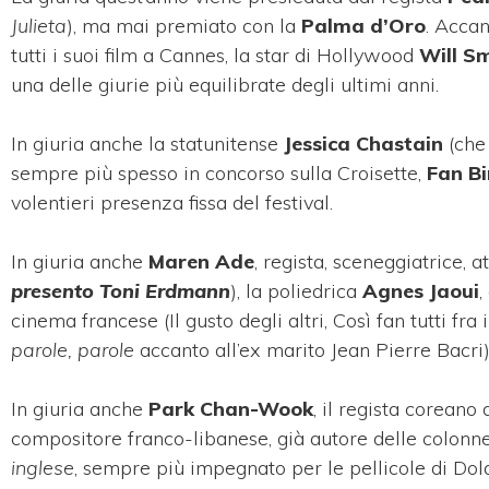
Julieta
), ma mai premiato con la
Palma d’Oro
.
Accant
tutti i suoi film a Cannes, la star di Hollywood
Will S
una delle giurie più equilibrate degli ultimi anni.
In giuria anche la statunitense
Jessica Chastain
(che
sempre più spesso in concorso sulla Croisette,
Fan B
volentieri presenza fissa del festival.
In giuria anche
Maren Ade
, regista, sceneggiatrice, 
presento
Toni Erdmann
), la poliedrica
Agnes Jaoui
,
cinema francese (Il gusto degli altri, Così fan tutti fr
parole, parole
accanto all’ex marito Jean Pierre Bacri)
In giuria anche
Park Chan-Wook
, il regista coreano 
compositore franco-libanese, già autore delle colonn
inglese
, sempre più impegnato per le pellicole di Dol