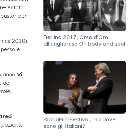
presentato
kbustar per
Berlino 2017, Orso d’Oro
nes 2018),
all’ungherese On body and soul
 spesso e
so anno
Vi
e del
role,
Yared
,
RomaFilmFestival, ma dove
l paziente
sono gli italiani?