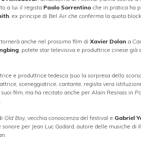
o a lui il regista
Paolo Sorrentino
che in pratica ha 
mith
, ex principe di Bel Air che conferma la quota bloc
 tornerà anche nel prossimo film di
Xavier Dolan
a Can
ingbing
, potete star televisiva e produttrice cinese già
attrice e produttrice tedesca (suo la sorpresa dello scor
 attrice, sceneggiatrice, cantante, regista vera istituzion
a i suoi film, ma ha recitato anche per Alain Resnais in
Pa
.
di
Old Boy,
vecchia conoscenza del festival e
Gabriel 
e sonore per Jean Luc Godard, autore delle musiche di
I
an.