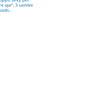
re qui", 3 uomini
ciati…