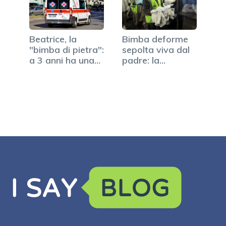
Beatrice, la
Bimba deforme
"bimba di pietra":
sepolta viva dal
a 3 anni ha una…
padre: la
considerava…