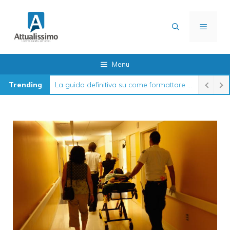
Vai
al
MENU
contenuto
Menu
Trending
La guida definitiva su come formattare l’iPhone nel 2026