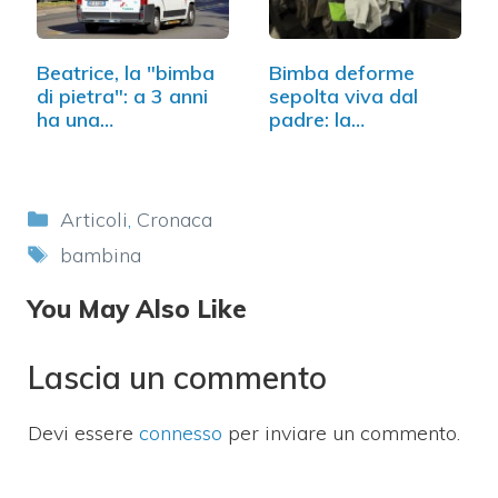
Beatrice, la "bimba
Bimba deforme
di pietra": a 3 anni
sepolta viva dal
ha una…
padre: la
considerava…
Categorie
Articoli
,
Cronaca
Tag
bambina
You May Also Like
Lascia un commento
Devi essere
connesso
per inviare un commento.