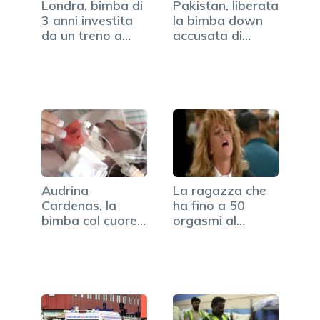
Londra, bimba di
Pakistan, liberata
3 anni investita
la bimba down
da un treno a
accusata di
160…
blasfemia
Audrina
La ragazza che
Cardenas, la
ha fino a 50
bimba col cuore
orgasmi al
che batte fuori…
giorno…