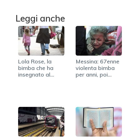
Leggi anche
Lola Rose, la
Messina: 67enne
bimba che ha
violenta bimba
insegnato al
per anni, poi
papà a…
scopre…