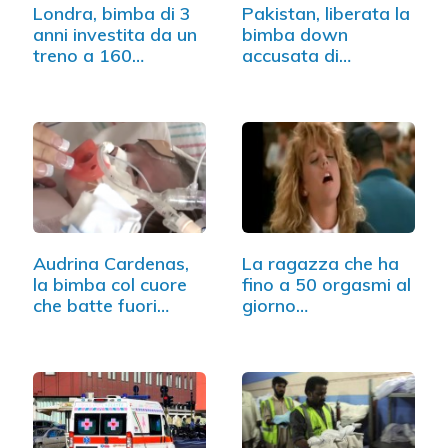
Londra, bimba di 3
Pakistan, liberata la
anni investita da un
bimba down
treno a 160…
accusata di
blasfemia
Audrina Cardenas,
La ragazza che ha
la bimba col cuore
fino a 50 orgasmi al
che batte fuori…
giorno…