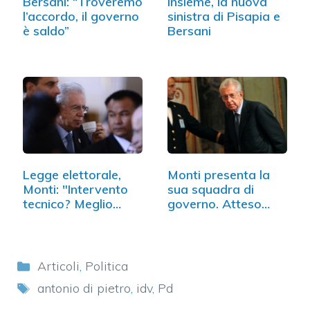
Bersani: “Troveremo
Insieme, la nuova
l’accordo, il governo
sinistra di Pisapia e
è saldo”
Bersani
Legge elettorale,
Monti presenta la
Monti: "Intervento
sua squadra di
tecnico? Meglio…
governo. Atteso…
Categorie
Articoli
,
Politica
Tag
antonio di pietro
,
idv
,
Pd