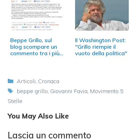
Beppe Grillo, sul
Il Washington Post:
blog scompare un
"Grillo riempie il
commento tra i più
vuoto della politica"
votati
Categorie
Articoli
,
Cronaca
Tag
beppe grillo
,
Giovanni Favia
,
Movimento 5
Stelle
You May Also Like
Lascia un commento