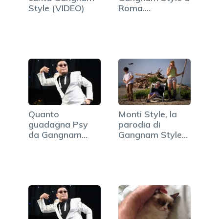
Style (VIDEO)
Roma.
Partecipano in…
Quanto
Monti Style, la
guadagna Psy
parodia di
da Gangnam
Gangnam Style
Style? Ecco le
col Premier
cifre
(VIDEO)