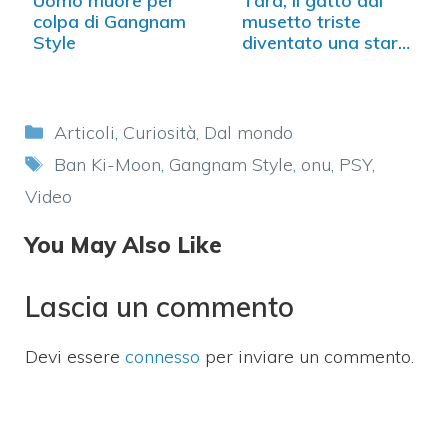
Uomo muore per
Tard, il gatto dal
colpa di Gangnam
musetto triste
Style
diventato una star…
Categorie
Articoli
,
Curiosità
,
Dal mondo
Tag
Ban Ki-Moon
,
Gangnam Style
,
onu
,
PSY
,
Video
You May Also Like
Lascia un commento
Devi essere
connesso
per inviare un commento.