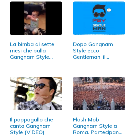
La bimba di sette
Dopo Gangnam
mesi che balla
Style ecco
Gangnam Style
Gentleman, il
(VIDEO)
nuovo…
Il pappagallo che
Flash Mob
canta Gangnam
Gangnam Style a
Style (VIDEO)
Roma. Partecipano