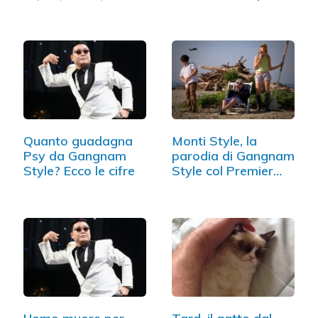
in…
Quanto guadagna
Monti Style, la
Psy da Gangnam
parodia di Gangnam
Style? Ecco le cifre
Style col Premier
(VIDEO)