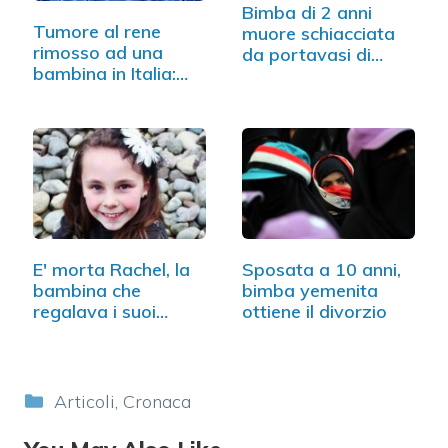
Bimba di 2 anni
Tumore al rene
muore schiacciata
rimosso ad una
da portavasi di
bambina in Italia:…
gesso
E' morta Rachel, la
Sposata a 10 anni,
bambina che
bimba yemenita
regalava i suoi…
ottiene il divorzio
Categorie
Articoli
,
Cronaca