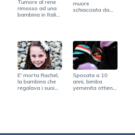
Tumore al rene
muore
rimosso ad una
schiacciata da
bambina in Italia:
portavasi di
…
gesso
E' morta Rachel,
Sposata a 10
la bambina che
anni, bimba
regalava i suoi…
yemenita ottiene
il divorzio