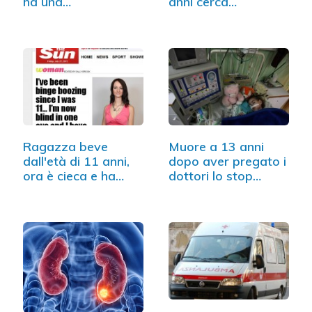
ha una…
anni cerca…
Ragazza beve
Muore a 13 anni
dall'età di 11 anni,
dopo aver pregato i
ora è cieca e ha…
dottori lo stop…