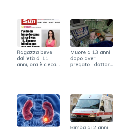
Ragazza beve
Muore a 13 anni
dall'età di 11
dopo aver
anni, ora è cieca
pregato i dottori
e ha…
lo stop…
Bimba di 2 anni