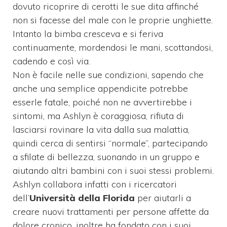
dovuto ricoprire di cerotti le sue dita affinché
non si facesse del male con le proprie unghiette.
Intanto la bimba cresceva e si feriva
continuamente, mordendosi le mani, scottandosi,
cadendo e così via.
Non è facile nelle sue condizioni, sapendo che
anche una semplice appendicite potrebbe
esserle fatale, poiché non ne avvertirebbe i
sintomi, ma Ashlyn è coraggiosa, rifiuta di
lasciarsi rovinare la vita dalla sua malattia,
quindi cerca di sentirsi “normale”, partecipando
a sfilate di bellezza, suonando in un gruppo e
aiutando altri bambini con i suoi stessi problemi.
Ashlyn collabora infatti con i ricercatori
dell’
Università della Florida
per aiutarli a
creare nuovi trattamenti per persone affette da
dolore cronico, inoltre ha fondato con i suoi