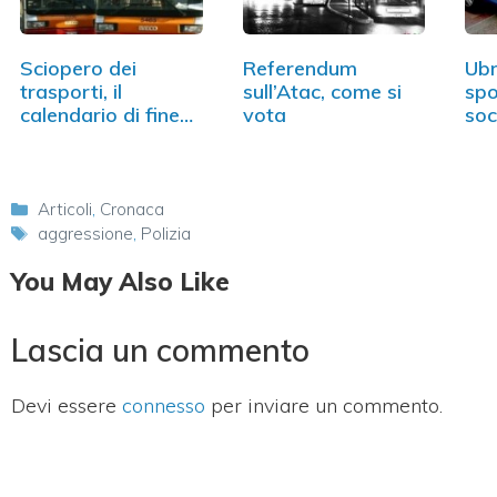
Sciopero dei
Referendum
Ubr
trasporti, il
sull’Atac, come si
spo
calendario di fine
vota
soc
giugno
den
Categorie
Articoli
,
Cronaca
Tag
aggressione
,
Polizia
You May Also Like
Lascia un commento
Devi essere
connesso
per inviare un commento.