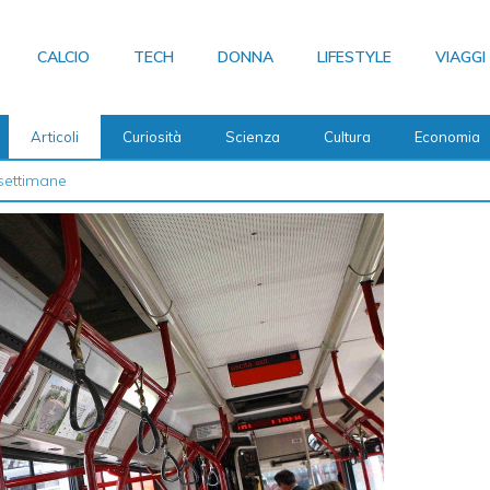
CALCIO
TECH
DONNA
LIFESTYLE
VIAGGI
Articoli
Curiosità
Scienza
Cultura
Economia
 2026