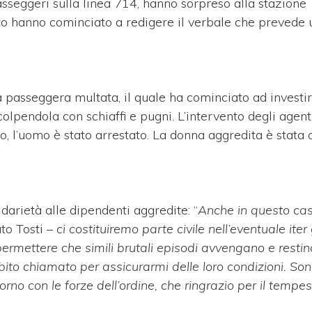
 passeggeri sulla linea 714, hanno sorpreso alla stazione
unto hanno cominciato a redigere il verbale che prevede
a passeggera multata, il quale ha cominciato ad investi
colpendola con schiaffi e pugni. L’intervento degli agent
io, l’uomo è stato arrestato. La donna aggredita è stata 
darietà alle dipendenti aggredite: “
Anche in questo cas
to Tosti –
ci costituiremo parte civile nell’eventuale iter 
ermettere che simili brutali episodi avvengano e restin
ito chiamato per assicurarmi delle loro condizioni. Son
no con le forze dell’ordine, che ringrazio per il tempes