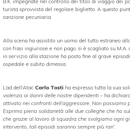
B.K. impegnate nel controllo dei titoli di viaggio dei
turista sprovvista del regolare biglietto. A questo p
sanzione pecuniaria.
Alla scena ha assistito un uomo del tutto estraneo all
con frasi ingiuriose e non pago, si è scagliato su M.A. 
in servizio alla stazione ha posto fine al grave episod
ospedale e subito dimessa.
L’ad dell’Atac
Carlo Tosti
ha espresso tutta la sua soli
violenza ai danni delle nostre dipendenti
– ha dichiara
attivato nei confronti dell’aggressore. Non possiamo p
Esprimo piena solidarietà alle due colleghe che ho sub
che grazie al lavoro di squadra che svolgiamo ogni gior
intervento, tali episodi saranno sempre più rari
”.