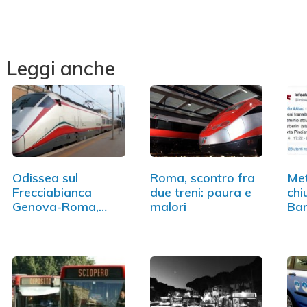
Leggi anche
Odissea sul
Roma, scontro fra
Me
Frecciabianca
due treni: paura e
chi
Genova-Roma,
malori
Bar
arriva dopo 13 ore