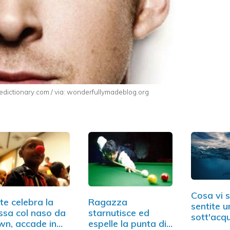
edictionary.com / via: wonderfullymadeblog.org
Cosa vi 
te celebra la
Ragazza
sentite 
sa col naso da
starnutisce ed
sott'acq
wn, accade in
espelle la punta di