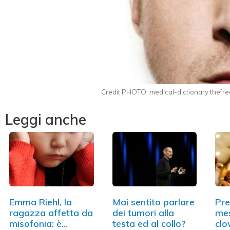
Credit PHOTO: medical-dictionary.thefre
Leggi anche
Emma Riehl, la
Mai sentito parlare
Pre
ragazza affetta da
dei tumori alla
mes
misofonia: è…
testa ed al collo?
clo