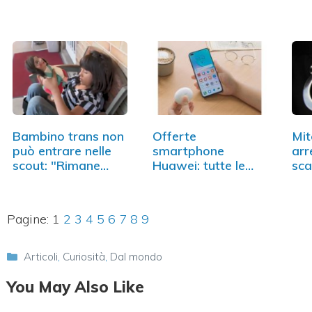
Me
Bambino trans non
Offerte
Mit
può entrare nelle
smartphone
arr
scout: "Rimane…
Huawei: tutte le
sca
novità
Pagine:
1
2
3
4
5
6
7
8
9
Categorie
Articoli
,
Curiosità
,
Dal mondo
You May Also Like