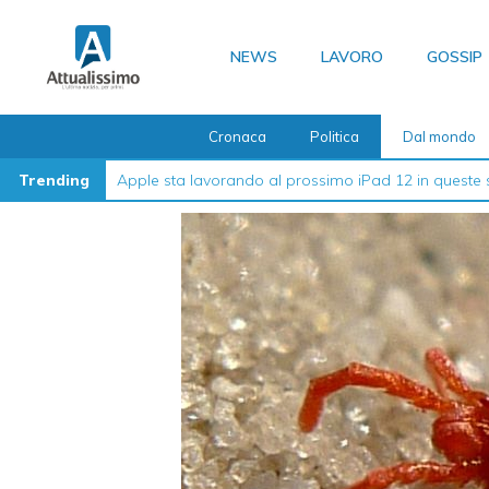
Vai
al
NEWS
LAVORO
GOSSIP
contenuto
Cronaca
Politica
Dal mondo
Trending
La guida definitiva su come formattare l’iPhone nel