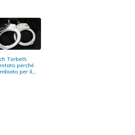
ssico
una…
ch Torbett,
estato perché
mbiato per il…