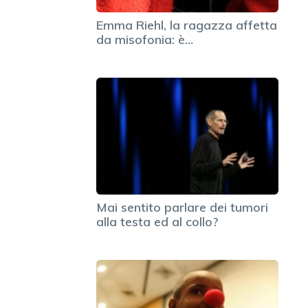
Emma Riehl, la ragazza affetta
da misofonia: è…
n
Mai sentito parlare dei tumori
alla testa ed al collo?