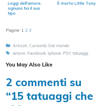
Leggi dell’amore,
È morto Little Tony
ognuno ha il suo
tipo
Pagine:
1
2
3
Categorie
Articoli
,
Curiosità
,
Dal mondo
Tag
amore
,
Facebook
,
Iphone
,
PSY
,
tatuaggi
You May Also Like
2 commenti su
“15 tatuaggi che