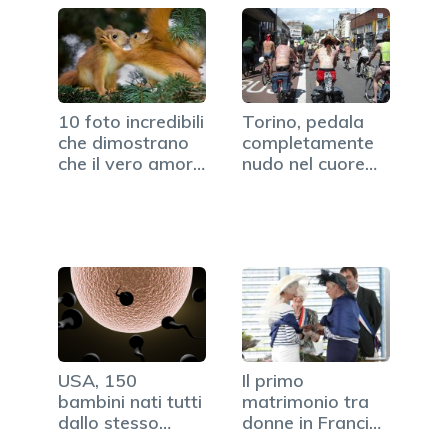
10 foto incredibili
Torino, pedala
che dimostrano
completamente
che il vero amore
nudo nel cuore
esiste
della notte
USA, 150
Il primo
bambini nati tutti
matrimonio tra
dallo stesso
donne in Francia
donatore di
(FOTO)