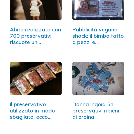
Abito realizzato con
Pubblicità vegana
700 preservativi
shock: il bimbo fatto
riscuote un…
a pezzi e…
Il preservativo
Donna ingoia 51
utilizzato in modo
preservativi ripieni
sbagliato: ecco…
di eroina