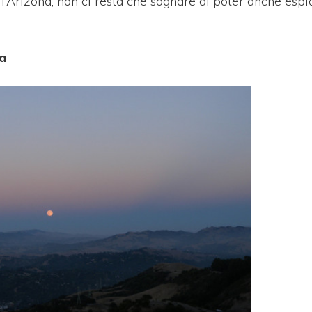
 l’Arizona, non ci resta che sognare di poter anche espl
ia