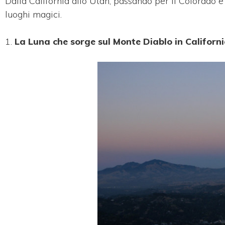
Dalla California allo Utah, passando per il Colorado e
luoghi magici.
1.
La Luna che sorge sul Monte Diablo in Californ