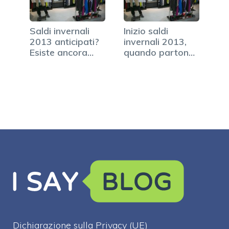
Saldi invernali
Inizio saldi
2013 anticipati?
invernali 2013,
Esiste ancora
quando partono
una…
a Milano
Dichiarazione sulla Privacy (UE)