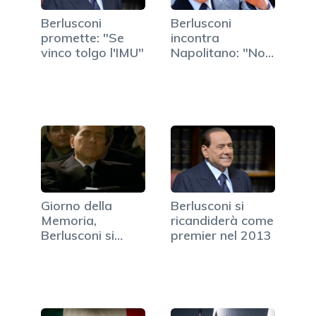
Berlusconi
Berlusconi
promette: "Se
incontra
vinco tolgo l'IMU"
Napolitano: "Non
mi dimetterò
mai"
Giorno della
Berlusconi si
Memoria,
ricandiderà come
Berlusconi si
premier nel 2013
addormenta
alla…