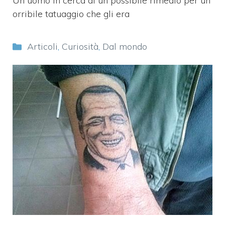
Un uomo in cerca di un possibile rimedio per un
orribile tatuaggio che gli era
Categorie
Articoli
,
Curiosità
,
Dal mondo