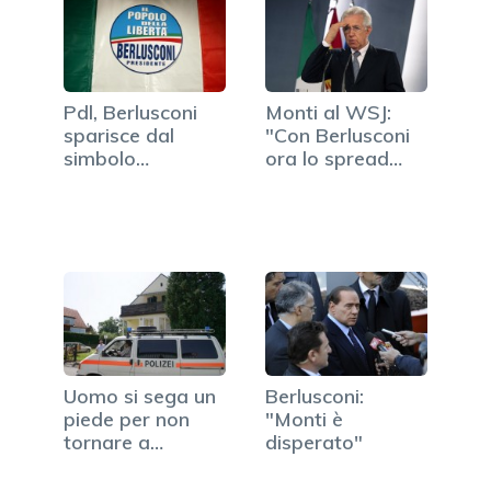
Pdl, Berlusconi
Monti al WSJ:
sparisce dal
"Con Berlusconi
simbolo
ora lo spread
elettorale: "fa…
sarebbe a 1200"
Uomo si sega un
Berlusconi:
piede per non
"Monti è
tornare a
disperato"
lavorare