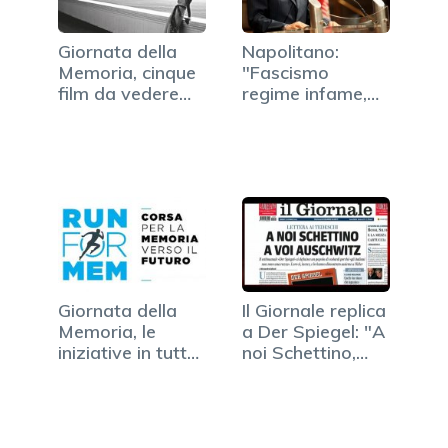
Giornata della
Napolitano:
Memoria, cinque
"Fascismo
film da vedere
regime infame,
cinema
vigilare contro…
Giornata della
Il Giornale replica
Memoria, le
a Der Spiegel: "A
iniziative in tutta
noi Schettino,…
Italia