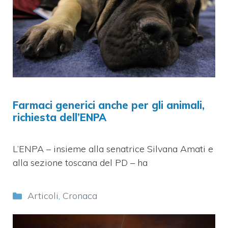
Farmaci generici anche per gli animali,
richiesta dell’ENPA
L’ENPA – insieme alla senatrice Silvana Amati e
alla sezione toscana del PD – ha
Categorie
Articoli
,
Cronaca