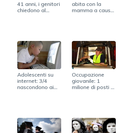
41 anni, i genitori
abita con la
chiedono al…
mamma a causa
della crisi
Adolescenti su
Occupazione
internet: 3/4
giovanile: 1
nascondono ai
milione di posti di
genitori…
lavoro…