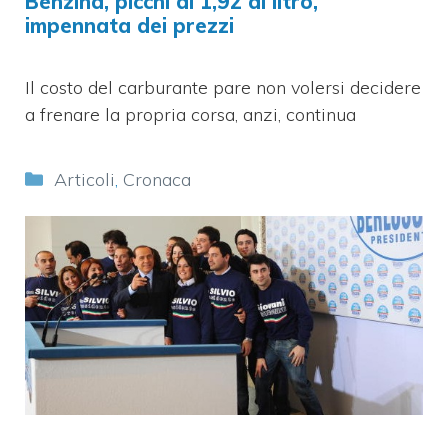
Benzina, picchi di 1,92 al litro,
impennata dei prezzi
Il costo del carburante pare non volersi decidere
a frenare la propria corsa, anzi, continua
Categorie
Articoli
,
Cronaca