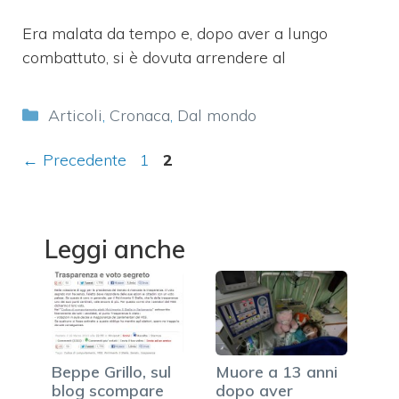
Era malata da tempo e, dopo aver a lungo
combattuto, si è dovuta arrendere al
Categorie
Articoli
,
Cronaca
,
Dal mondo
Pagina
Pagina
←
Precedente
1
2
Leggi anche
Beppe Grillo, sul
Muore a 13 anni
blog scompare
dopo aver