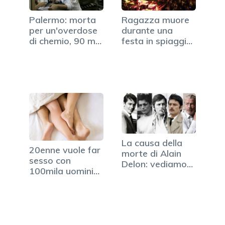
Palermo: morta
Ragazza muore
per un'overdose
durante una
di chemio, 90 mg
festa in spiaggia
invece di 9
e molti…
La causa della
20enne vuole far
morte di Alain
sesso con
Delon: vediamoci
100mila uomini
chiaro oggi
per…