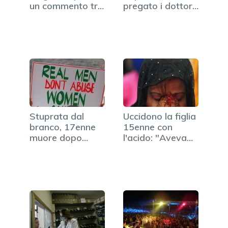
un commento tra
pregato i dottori
i più votati
lo stop…
Stuprata dal
Uccidono la figlia
branco, 17enne
15enne con
muore dopo
l'acido: "Aveva…
lunga agonia