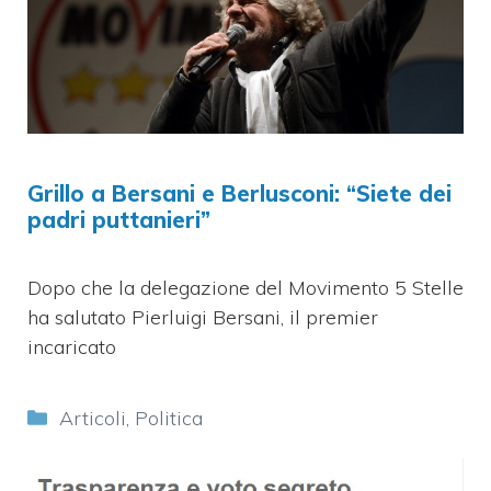
Grillo a Bersani e Berlusconi: “Siete dei
padri puttanieri”
Dopo che la delegazione del Movimento 5 Stelle
ha salutato Pierluigi Bersani, il premier
incaricato
Categorie
Articoli
,
Politica